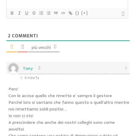
{}
[+]
2
COMMENTI
più vecchi
Tony
4 mesi fa
Pero’
Con le accise quello che rimette e’ sempre il gestore
Perché loro si vantano che fanno questo o quell’altro mentre
noi rimettiamo soldi positivi ..
Io non ci sto’
A prescindere che anche dei nostri colleghi sono come
avvoltoi
Che come sentono una notizia di diminuzione subito sd