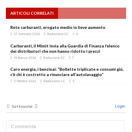
ARTICOLI CORRELATI
Rete carburanti, erogato medio in lieve aumento
27 Gennaio 2026
Redazione GC
0
Carburanti, il Mimit invia alla Guardia di Finanza l’elenco
dei distributori che non hanno ridotto i prezzi
19 Marzo 2026
Redazione GC
7
Caro energia, i benzinai: “Bollette triplicate e consumi giù,
c’è chi è costretto a rinunciare all’autolavaggio”
5 Ottobre 2022
Redazione GC
5
Login
Sottoscrivi