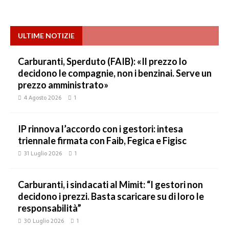
ULTIME NOTIZIE
Carburanti, Sperduto (FAIB): «Il prezzo lo
decidono le compagnie, non i benzinai. Serve un
prezzo amministrato»
4 Agosto 2026
1
IP rinnova l’accordo con i gestori: intesa
triennale firmata con Faib, Fegica e Figisc
31 Luglio 2026
1
Carburanti, i sindacati al Mimit: “I gestori non
decidono i prezzi. Basta scaricare su di loro le
responsabilità”
30 Luglio 2026
1