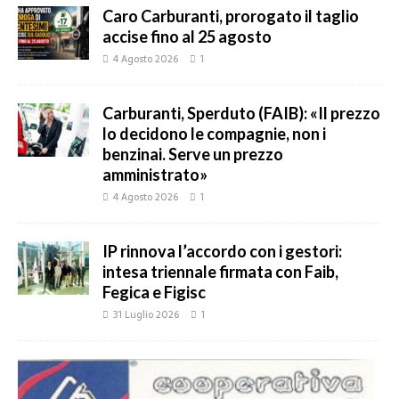
Caro Carburanti, prorogato il taglio
accise fino al 25 agosto
4 Agosto 2026
1
Carburanti, Sperduto (FAIB): «Il prezzo
lo decidono le compagnie, non i
benzinai. Serve un prezzo
amministrato»
4 Agosto 2026
1
IP rinnova l’accordo con i gestori:
intesa triennale firmata con Faib,
Fegica e Figisc
31 Luglio 2026
1