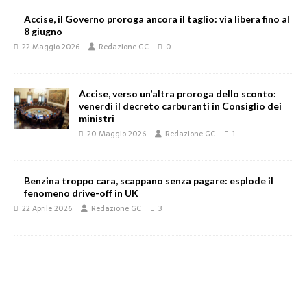
Accise, il Governo proroga ancora il taglio: via libera fino al
8 giugno
22 Maggio 2026
Redazione GC
0
Accise, verso un’altra proroga dello sconto:
venerdì il decreto carburanti in Consiglio dei
ministri
20 Maggio 2026
Redazione GC
1
Benzina troppo cara, scappano senza pagare: esplode il
fenomeno drive-off in UK
22 Aprile 2026
Redazione GC
3