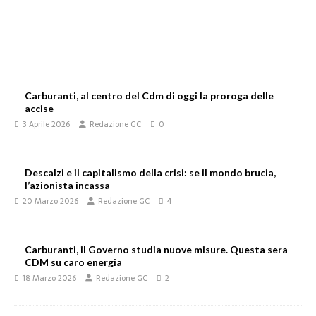
Carburanti, al centro del Cdm di oggi la proroga delle
accise
3 Aprile 2026
Redazione GC
0
Descalzi e il capitalismo della crisi: se il mondo brucia,
l’azionista incassa
20 Marzo 2026
Redazione GC
4
Carburanti, il Governo studia nuove misure. Questa sera
CDM su caro energia
18 Marzo 2026
Redazione GC
2