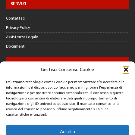
SERVIZI
Contattaci
Privacy Policy
Assistenza Legale
Documenti
GALLERY
Gestisci Consenso Cookie
Utilizziamo tecnologie come i cookie per memorizzare e/o accedere alle
informazioni del dispositivo. Lo facciamo per migliorare l'esperienza di
navigazione e per mostrare annunci personalizzati. Il consenso a queste
tecnologie ci consentirà di elaborare dati quali il comportamento di
CREATIVE COMMONS
navigazione o gli ID univoci su questo sito. Il mancato consenso o la
revoca del consenso possono influire negativamente su alcune
caratteristiche e funzioni.
Questa opera è concessa in licenza con i termini
CC BY 4.0
ARCHIVI
Accetta