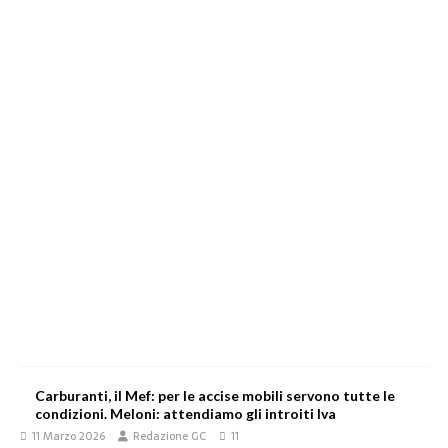
Carburanti, il Mef: per le accise mobili servono tutte le
condizioni. Meloni: attendiamo gli introiti Iva
11 Marzo 2026
Redazione GC
11