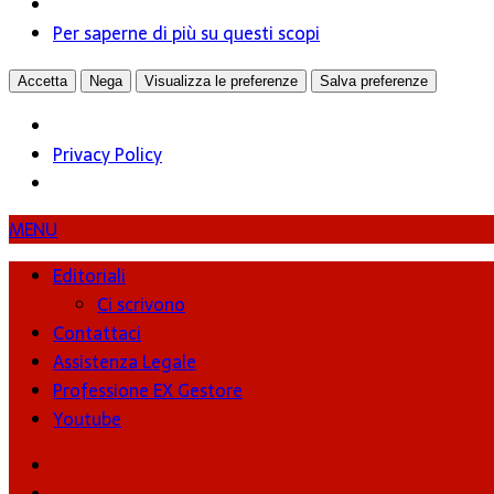
Per saperne di più su questi scopi
Accetta
Nega
Visualizza le preferenze
Salva preferenze
Privacy Policy
MENU
Editoriali
Ci scrivono
Contattaci
Assistenza Legale
Professione EX Gestore
Youtube
youtube
Facebook