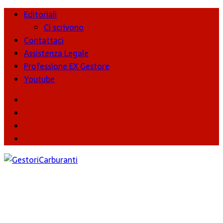
Editoriali
Ci scrivono
Contattaci
Assistenza Legale
Professione EX Gestore
Youtube
youtube
Facebook
Twitter
Instagram