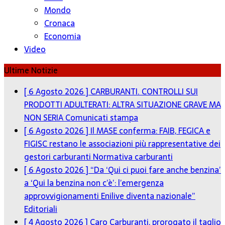
Mondo
Cronaca
Economia
Video
Ultime Notizie
[ 6 Agosto 2026 ]
CARBURANTI. CONTROLLI SUI
PRODOTTI ADULTERATI: ALTRA SITUAZIONE GRAVE MA
NON SERIA
Comunicati stampa
[ 6 Agosto 2026 ]
Il MASE conferma: FAIB, FEGICA e
FIGISC restano le associazioni più rappresentative dei
gestori carburanti
Normativa carburanti
[ 6 Agosto 2026 ]
“Da ‘Qui ci puoi fare anche benzina’
a ‘Qui la benzina non c’è’: l’emergenza
approvvigionamenti Enilive diventa nazionale”
Editoriali
[ 4 Agosto 2026 ]
Caro Carburanti, prorogato il taglio