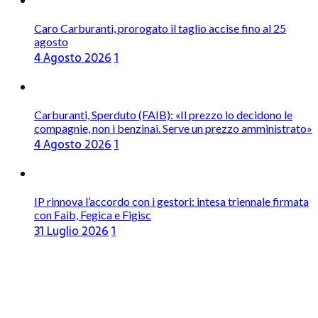
Caro Carburanti, prorogato il taglio accise fino al 25
agosto
4 Agosto 2026
1
Carburanti, Sperduto (FAIB): «Il prezzo lo decidono le
compagnie, non i benzinai. Serve un prezzo amministrato»
4 Agosto 2026
1
IP rinnova l’accordo con i gestori: intesa triennale firmata
con Faib, Fegica e Figisc
31 Luglio 2026
1