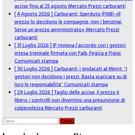
accise fino al 25 agosto
Mercato Prezzi carburanti
[ 4 Agosto 2026 ]
Carburanti, Sperduto (FAIB): «Il
prezzo lo decidono le compagnie, non i benzinai.
Serve un prezzo amministrato»
Mercato Prezzi
carburanti
[ 31 Luglio 2026 ]
IP rinnova l’accordo con i gestori:
intesa triennale firmata con Faib, Fegica e Figisc
Comunicati stampa
[ 30 Luglio 2026 ]
Carburanti, i sindacati al Mimit: “I
gestori non decidono i prezzi. Basta scaricare su di
loro le responsabilità”
Comunicati stampa
[ 29 Luglio 2026 ]
Taglio delle accise, il prezzo è
libero: i controlli non diventino una presunzione di
colpevolezza
Mercato Prezzi carburanti
Ricerca
per: