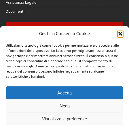
Assistenza Legale
Documenti
GALLERY
Gestisci Consenso Cookie
Utilizziamo tecnologie come i cookie per memorizzare e/o accedere alle
informazioni del dispositivo. Lo facciamo per migliorare l'esperienza di
navigazione e per mostrare annunci personalizzati. Il consenso a queste
tecnologie ci consentirà di elaborare dati quali il comportamento di
CREATIVE COMMONS
navigazione o gli ID univoci su questo sito. Il mancato consenso o la
revoca del consenso possono influire negativamente su alcune
caratteristiche e funzioni.
Questa opera è concessa in licenza con i termini
CC BY 4.0
ARCHIVI
Accetta
Nega
Visualizza le preferenze