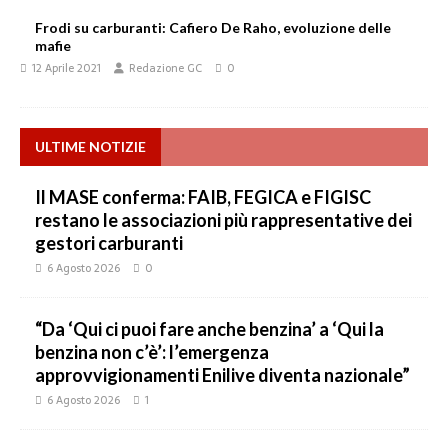
Frodi su carburanti: Cafiero De Raho, evoluzione delle
mafie
12 Aprile 2021
Redazione GC
0
ULTIME NOTIZIE
Il MASE conferma: FAIB, FEGICA e FIGISC
restano le associazioni più rappresentative dei
gestori carburanti
6 Agosto 2026
0
“Da ‘Qui ci puoi fare anche benzina’ a ‘Qui la
benzina non c’è’: l’emergenza
approvvigionamenti Enilive diventa nazionale”
6 Agosto 2026
1