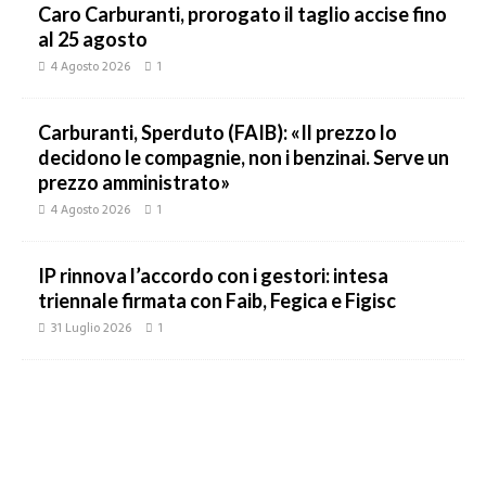
Caro Carburanti, prorogato il taglio accise fino
al 25 agosto
4 Agosto 2026
1
Carburanti, Sperduto (FAIB): «Il prezzo lo
decidono le compagnie, non i benzinai. Serve un
prezzo amministrato»
4 Agosto 2026
1
IP rinnova l’accordo con i gestori: intesa
triennale firmata con Faib, Fegica e Figisc
31 Luglio 2026
1