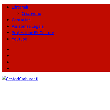
Editoriali
Ci scrivono
Contattaci
Assistenza Legale
Professione EX Gestore
Youtube
youtube
Facebook
Twitter
Instagram