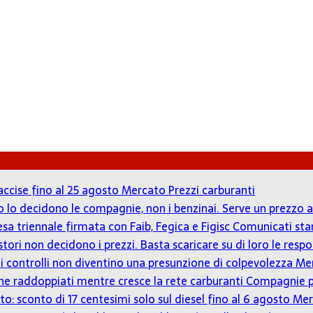
accise fino al 25 agosto
Mercato Prezzi carburanti
zzo lo decidono le compagnie, non i benzinai. Serve un prezz
tesa triennale firmata con Faib, Fegica e Figisc
Comunicati st
estori non decidono i prezzi. Basta scaricare su di loro le resp
o: i controlli non diventino una presunzione di colpevolezza
Mer
iù che raddoppiati mentre cresce la rete carburanti
Compagnie p
to: sconto di 17 centesimi solo sul diesel fino al 6 agosto
Mer