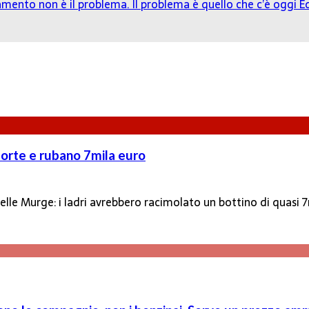
damento non è il problema. Il problema è quello che c’è oggi
Ed
forte e rubano 7mila euro
 nelle Murge: i ladri avrebbero racimolato un bottino di quasi