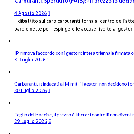
Carburanti, Sperduto (FAIB): «Il prezzo lo deci
4 Agosto 2026
1
Il dibattito sul caro carburanti torna al centro dell’at
parole nette per respingere le accuse rivolte ai gestor
IP rinnova l’accordo con i gestori: intesa triennale firmata 
31 Luglio 2026
1
Carburanti, i sindacati al Mimit: “I gestori non decidono i pr
30 Luglio 2026
1
Taglio delle accise, il prezzo è libero: i controlli non dive
29 Luglio 2026
9