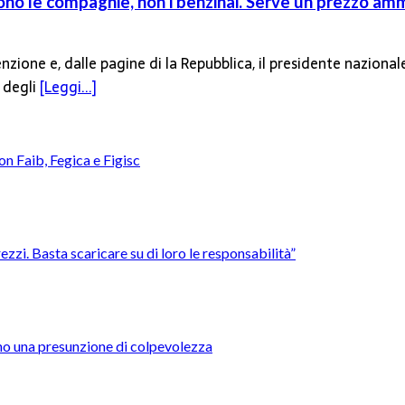
dono le compagnie, non i benzinai. Serve un prezzo am
tenzione e, dalle pagine di la Repubblica, il presidente nazion
i degli
[Leggi...]
con Faib, Fegica e Figisc
ezzi. Basta scaricare su di loro le responsabilità”
ntino una presunzione di colpevolezza