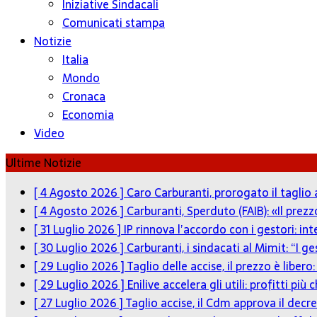
Iniziative Sindacali
Comunicati stampa
Notizie
Italia
Mondo
Cronaca
Economia
Video
Ultime Notizie
[ 4 Agosto 2026 ]
Caro Carburanti, prorogato il taglio 
[ 4 Agosto 2026 ]
Carburanti, Sperduto (FAIB): «Il pre
[ 31 Luglio 2026 ]
IP rinnova l’accordo con i gestori: in
[ 30 Luglio 2026 ]
Carburanti, i sindacati al Mimit: “I g
[ 29 Luglio 2026 ]
Taglio delle accise, il prezzo è liber
[ 29 Luglio 2026 ]
Enilive accelera gli utili: profitti p
[ 27 Luglio 2026 ]
Taglio accise, il Cdm approva il decre