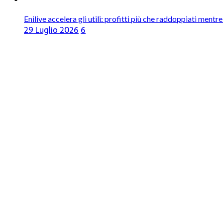
Enilive accelera gli utili: profitti più che raddoppiati mentr
29 Luglio 2026
6