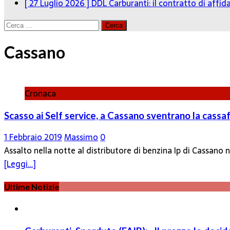
[ 27 Luglio 2026 ]
DDL Carburanti: il contratto di affi
Ricerca
per:
Cassano
Cronaca
Scasso ai Self service, a Cassano sventrano la cassa
1 Febbraio 2019
Massimo
0
Assalto nella notte al distributore di benzina Ip di Cassano
[Leggi…]
Ultime Notizie