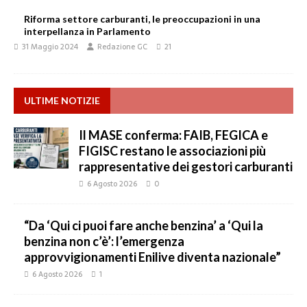
Riforma settore carburanti, le preoccupazioni in una
interpellanza in Parlamento
31 Maggio 2024
Redazione GC
21
ULTIME NOTIZIE
Il MASE conferma: FAIB, FEGICA e
FIGISC restano le associazioni più
rappresentative dei gestori carburanti
6 Agosto 2026
0
“Da ‘Qui ci puoi fare anche benzina’ a ‘Qui la
benzina non c’è’: l’emergenza
approvvigionamenti Enilive diventa nazionale”
6 Agosto 2026
1