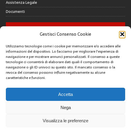
Assistenza Legale
Documenti
GALLERY
Gestisci Consenso Cookie
Utilizziamo tecnologie come i cookie per memorizzare e/o accedere alle
informazioni del dispositivo. Lo facciamo per migliorare l'esperienza di
navigazione e per mostrare annunci personalizzati. Il consenso a queste
tecnologie ci consentirà di elaborare dati quali il comportamento di
CREATIVE COMMONS
navigazione o gli ID univoci su questo sito. Il mancato consenso o la
revoca del consenso possono influire negativamente su alcune
caratteristiche e funzioni.
Questa opera è concessa in licenza con i termini
CC BY 4.0
ARCHIVI
Accetta
Nega
Visualizza le preferenze