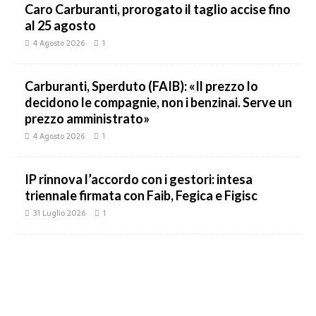
Caro Carburanti, prorogato il taglio accise fino
al 25 agosto
4 Agosto 2026
1
Carburanti, Sperduto (FAIB): «Il prezzo lo
decidono le compagnie, non i benzinai. Serve un
prezzo amministrato»
4 Agosto 2026
1
IP rinnova l’accordo con i gestori: intesa
triennale firmata con Faib, Fegica e Figisc
31 Luglio 2026
1