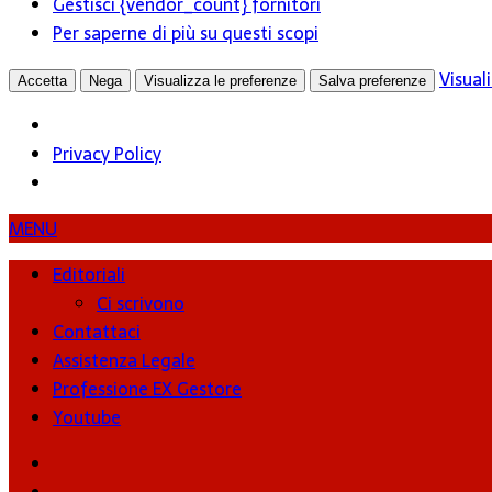
Gestisci {vendor_count} fornitori
Per saperne di più su questi scopi
Visual
Accetta
Nega
Visualizza le preferenze
Salva preferenze
Privacy Policy
MENU
Editoriali
Ci scrivono
Contattaci
Assistenza Legale
Professione EX Gestore
Youtube
youtube
Facebook