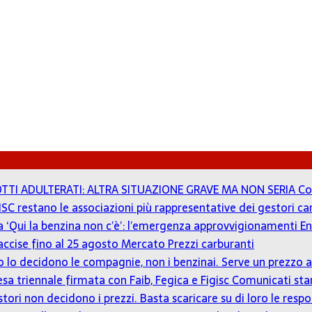
TTI ADULTERATI: ALTRA SITUAZIONE GRAVE MA NON SERIA
Co
ISC restano le associazioni più rappresentative dei gestori c
 a ‘Qui la benzina non c’è’: l’emergenza approvvigionamenti En
accise fino al 25 agosto
Mercato Prezzi carburanti
zzo lo decidono le compagnie, non i benzinai. Serve un prezz
tesa triennale firmata con Faib, Fegica e Figisc
Comunicati st
estori non decidono i prezzi. Basta scaricare su di loro le resp