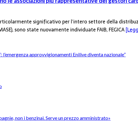
o le associazioni più rappresentative dei gestori car
ticolarmente significativo per l’intero settore della distribu
 (MASE), sono state nuovamente individuate FAIB, FEGICA
[Leggi
’è’: l’emergenza approvvigionamenti Enilive diventa nazionale”
o
pagnie, non i benzinai. Serve un prezzo amministrato»