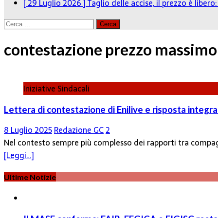
[ 29 Luglio 2026 ]
Taglio delle accise, il prezzo è liber
Ricerca
per:
contestazione prezzo massimo
Iniziative Sindacali
Lettera di contestazione di Enilive e risposta integra
8 Luglio 2025
Redazione GC
2
Nel contesto sempre più complesso dei rapporti tra compagni
[Leggi…]
Ultime Notizie