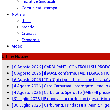
Iniziative Sindacali
Comunicati stampa
Notizie
Italia
Mondo
Cronaca
Economia
Video
Ultime Notizie
[ 6 Agosto 2026 ]
CARBURANTI. CONTROLLI SUI PRODO
[ 6 Agosto 2026 ]
Il MASE conferma: FAIB, FEGICA e FIG
[ 6 Agosto 2026 ]
“Da ‘Qui ci puoi fare anche benzina’
[ 4 Agosto 2026 ]
Caro Carburanti, prorogato il taglio 
[ 4 Agosto 2026 ]
Carburanti, Sperduto (FAIB): «Il pre
[ 31 Luglio 2026 ]
IP rinnova l’accordo con i gestori: in
[ 30 Luglio 2026 ]
Carburanti, i sindacati al Mimit: “I g