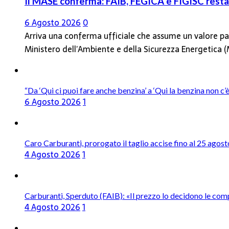
Il MASE conferma: FAIB, FEGICA e FIGISC restan
6 Agosto 2026
0
Arriva una conferma ufficiale che assume un valore par
Ministero dell’Ambiente e della Sicurezza Energetica
“Da ‘Qui ci puoi fare anche benzina’ a ‘Qui la benzina non c
6 Agosto 2026
1
Caro Carburanti, prorogato il taglio accise fino al 25 agost
4 Agosto 2026
1
Carburanti, Sperduto (FAIB): «Il prezzo lo decidono le com
4 Agosto 2026
1