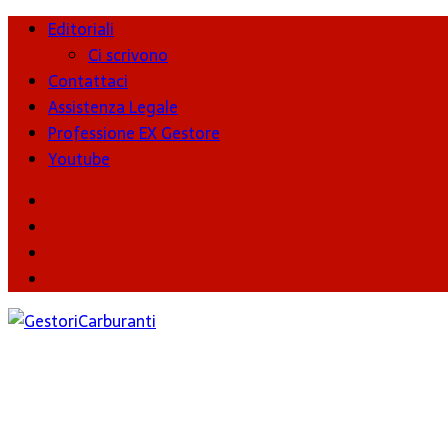
Editoriali
Ci scrivono
Contattaci
Assistenza Legale
Professione EX Gestore
Youtube
youtube
Facebook
Twitter
Instagram