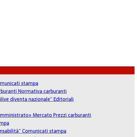
municati stampa
arburanti
Normativa carburanti
ilive diventa nazionale”
Editoriali
o amministrato»
Mercato Prezzi carburanti
ampa
onsabilità”
Comunicati stampa