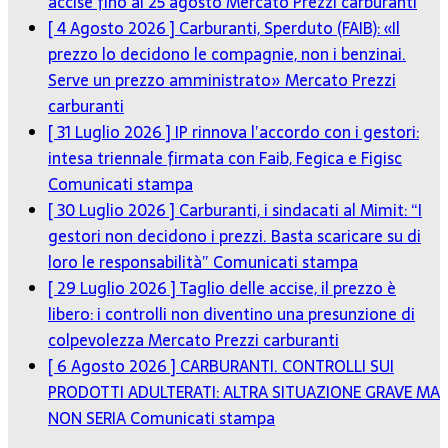
accise fino al 25 agosto
Mercato Prezzi carburanti
[ 4 Agosto 2026 ]
Carburanti, Sperduto (FAIB): «Il
prezzo lo decidono le compagnie, non i benzinai.
Serve un prezzo amministrato»
Mercato Prezzi
carburanti
[ 31 Luglio 2026 ]
IP rinnova l’accordo con i gestori:
intesa triennale firmata con Faib, Fegica e Figisc
Comunicati stampa
[ 30 Luglio 2026 ]
Carburanti, i sindacati al Mimit: “I
gestori non decidono i prezzi. Basta scaricare su di
loro le responsabilità”
Comunicati stampa
[ 29 Luglio 2026 ]
Taglio delle accise, il prezzo è
libero: i controlli non diventino una presunzione di
colpevolezza
Mercato Prezzi carburanti
[ 6 Agosto 2026 ]
CARBURANTI. CONTROLLI SUI
PRODOTTI ADULTERATI: ALTRA SITUAZIONE GRAVE MA
NON SERIA
Comunicati stampa