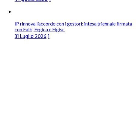
IP rinnova l’accordo con i gestori: intesa triennale firmata
con Faib, Fegica e Figisc
31 Luglio 2026
1