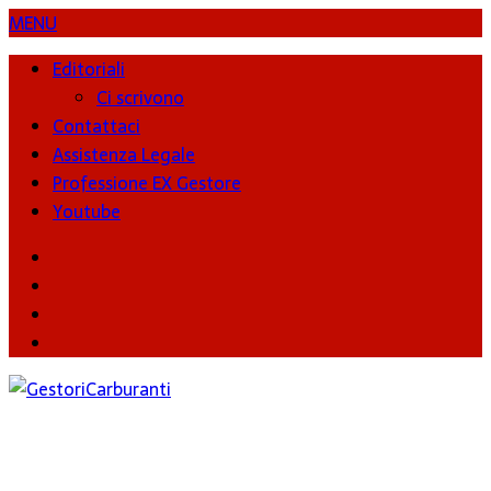
MENU
Editoriali
Ci scrivono
Contattaci
Assistenza Legale
Professione EX Gestore
Youtube
youtube
Facebook
Twitter
Instagram