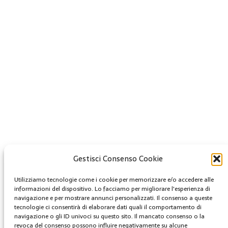
Gestisci Consenso Cookie
Creative Commons
Utilizziamo tecnologie come i cookie per memorizzare e/o accedere alle
Questa opera è concessa in licenza con i termini
informazioni del dispositivo. Lo facciamo per migliorare l'esperienza di
CC BY 4.0
navigazione e per mostrare annunci personalizzati. Il consenso a queste
tecnologie ci consentirà di elaborare dati quali il comportamento di
navigazione o gli ID univoci su questo sito. Il mancato consenso o la
Archivi
revoca del consenso possono influire negativamente su alcune