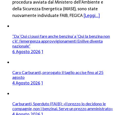
procedura avviata dal Ministero dell’Ambiente e
della Sicurezza Energetica (MASE), sono state
nuovamente individuate FAIB, FEGICA
[Leggi...]
“Da ‘Qui ci puoi fare anche benzina’ a ‘Qui la benzina non
c’è’: l’emergenza approvvigionamenti Enilive diventa
nazionale”
6 Agosto 2026
1
Caro Carburanti, prorogato il taglio accise fino al 25
agosto
4 Agosto 2026
1
Carburanti, Sperduto (FAIB): «Il prezzo lo decidono le
compagnie, non i benzinai. Serve un prezzo amministrato»
4 Agosto 2026
1