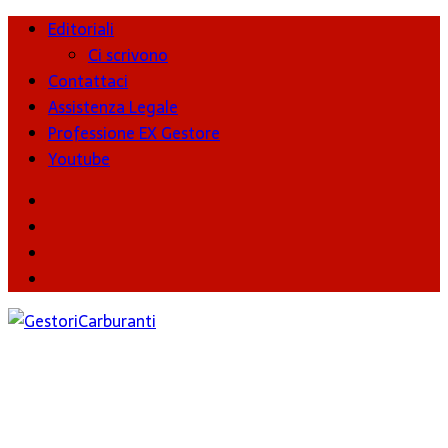
Editoriali
Ci scrivono
Contattaci
Assistenza Legale
Professione EX Gestore
Youtube
youtube
Facebook
Twitter
Instagram