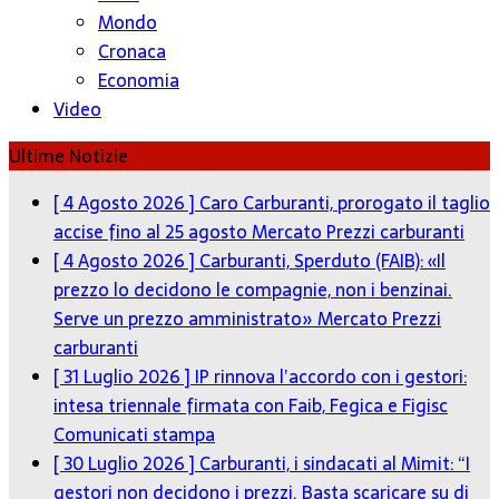
Mondo
Cronaca
Economia
Video
Ultime Notizie
[ 4 Agosto 2026 ]
Caro Carburanti, prorogato il taglio
accise fino al 25 agosto
Mercato Prezzi carburanti
[ 4 Agosto 2026 ]
Carburanti, Sperduto (FAIB): «Il
prezzo lo decidono le compagnie, non i benzinai.
Serve un prezzo amministrato»
Mercato Prezzi
carburanti
[ 31 Luglio 2026 ]
IP rinnova l’accordo con i gestori:
intesa triennale firmata con Faib, Fegica e Figisc
Comunicati stampa
[ 30 Luglio 2026 ]
Carburanti, i sindacati al Mimit: “I
gestori non decidono i prezzi. Basta scaricare su di