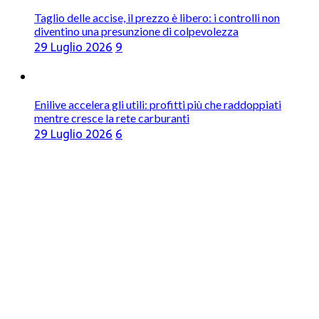
Taglio delle accise, il prezzo è libero: i controlli non
diventino una presunzione di colpevolezza
29 Luglio 2026
9
Enilive accelera gli utili: profitti più che raddoppiati
mentre cresce la rete carburanti
29 Luglio 2026
6