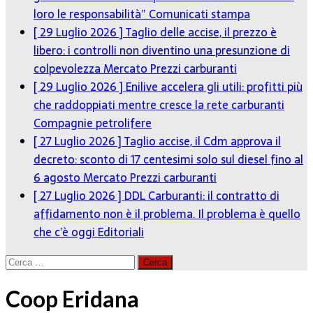
loro le responsabilità”
Comunicati stampa
[ 29 Luglio 2026 ]
Taglio delle accise, il prezzo è
libero: i controlli non diventino una presunzione di
colpevolezza
Mercato Prezzi carburanti
[ 29 Luglio 2026 ]
Enilive accelera gli utili: profitti più
che raddoppiati mentre cresce la rete carburanti
Compagnie petrolifere
[ 27 Luglio 2026 ]
Taglio accise, il Cdm approva il
decreto: sconto di 17 centesimi solo sul diesel fino al
6 agosto
Mercato Prezzi carburanti
[ 27 Luglio 2026 ]
DDL Carburanti: il contratto di
affidamento non è il problema. Il problema è quello
che c’è oggi
Editoriali
Ricerca
per:
Coop Eridana