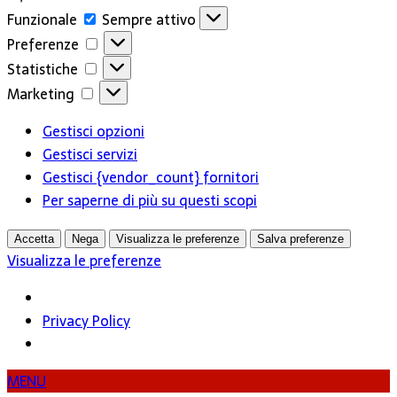
Funzionale
Funzionale
Sempre attivo
Preferenze
Preferenze
Statistiche
Statistiche
Marketing
Marketing
Gestisci opzioni
Gestisci servizi
Gestisci {vendor_count} fornitori
Per saperne di più su questi scopi
Accetta
Nega
Visualizza le preferenze
Salva preferenze
Visualizza le preferenze
Privacy Policy
MENU