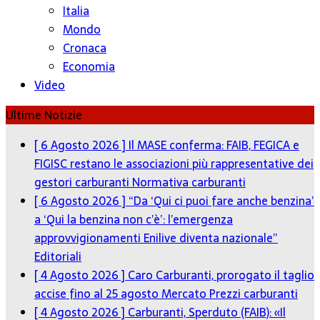
Italia
Mondo
Cronaca
Economia
Video
Ultime Notizie
[ 6 Agosto 2026 ]
Il MASE conferma: FAIB, FEGICA e
FIGISC restano le associazioni più rappresentative dei
gestori carburanti
Normativa carburanti
[ 6 Agosto 2026 ]
“Da ‘Qui ci puoi fare anche benzina’
a ‘Qui la benzina non c’è’: l’emergenza
approvvigionamenti Enilive diventa nazionale”
Editoriali
[ 4 Agosto 2026 ]
Caro Carburanti, prorogato il taglio
accise fino al 25 agosto
Mercato Prezzi carburanti
[ 4 Agosto 2026 ]
Carburanti, Sperduto (FAIB): «Il