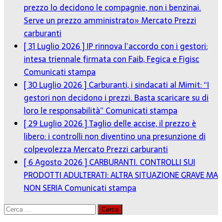
prezzo lo decidono le compagnie, non i benzinai.
Serve un prezzo amministrato»
Mercato Prezzi
carburanti
[ 31 Luglio 2026 ]
IP rinnova l’accordo con i gestori:
intesa triennale firmata con Faib, Fegica e Figisc
Comunicati stampa
[ 30 Luglio 2026 ]
Carburanti, i sindacati al Mimit: “I
gestori non decidono i prezzi. Basta scaricare su di
loro le responsabilità”
Comunicati stampa
[ 29 Luglio 2026 ]
Taglio delle accise, il prezzo è
libero: i controlli non diventino una presunzione di
colpevolezza
Mercato Prezzi carburanti
[ 6 Agosto 2026 ]
CARBURANTI. CONTROLLI SUI
PRODOTTI ADULTERATI: ALTRA SITUAZIONE GRAVE MA
NON SERIA
Comunicati stampa
Ricerca
per: