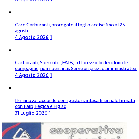
Caro Carburanti, prorogato il taglio accise fino al 25
agosto
4 Agosto 2026
1
Carburanti, Sperduto (FAIB): «Il prezzo lo decidono le
compagnie, non i benzinai. Serve un prezzo amministrato»
4 Agosto 2026
1
IP rinnova l’accordo con i gestori: intesa triennale firmata
con Faib, Fegica e Figisc
31 Luglio 2026
1