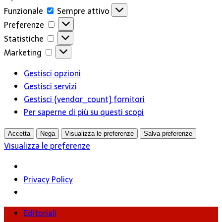
Funzionale
Funzionale
Sempre attivo
Preferenze
Preferenze
Statistiche
Statistiche
Marketing
Marketing
Gestisci opzioni
Gestisci servizi
Gestisci {vendor_count} fornitori
Per saperne di più su questi scopi
Accetta
Nega
Visualizza le preferenze
Salva preferenze
Visualizza le preferenze
Privacy Policy
Editoriali