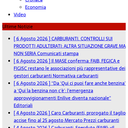
Economia
Video
Ultime Notizie
[ 6 Agosto 2026 ]
CARBURANTI. CONTROLLI SUI
PRODOTTI ADULTERATI: ALTRA SITUAZIONE GRAVE MA
NON SERIA
Comunicati stampa
[ 6 Agosto 2026 ]
Il MASE conferma: FAIB, FEGICA e
FIGISC restano le associazioni più rappresentative dei
gestori carburanti
Normativa carburanti
[ 6 Agosto 2026 ]
“Da ‘Qui ci puoi fare anche benzina’
a ‘Qui la benzina non c’è’: l’emergenza
approvvigionamenti Enilive diventa nazionale”
Editoriali
[ 4 Agosto 2026 ]
Caro Carburanti, prorogato il taglio
accise fino al 25 agosto
Mercato Prezzi carburanti
[ 4 Agosto 2026 ]
Carburanti, Sperduto (FAIB): «Il