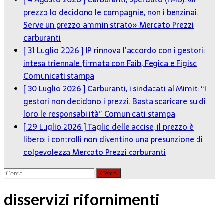
prezzo lo decidono le compagnie, non i benzinai.
Serve un prezzo amministrato»
Mercato Prezzi
carburanti
[ 31 Luglio 2026 ]
IP rinnova l’accordo con i gestori:
intesa triennale firmata con Faib, Fegica e Figisc
Comunicati stampa
[ 30 Luglio 2026 ]
Carburanti, i sindacati al Mimit: “I
gestori non decidono i prezzi. Basta scaricare su di
loro le responsabilità”
Comunicati stampa
[ 29 Luglio 2026 ]
Taglio delle accise, il prezzo è
libero: i controlli non diventino una presunzione di
colpevolezza
Mercato Prezzi carburanti
Ricerca
per:
disservizi rifornimenti