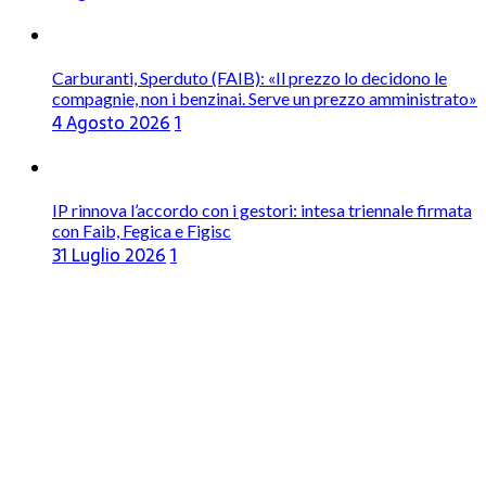
Carburanti, Sperduto (FAIB): «Il prezzo lo decidono le
compagnie, non i benzinai. Serve un prezzo amministrato»
4 Agosto 2026
1
IP rinnova l’accordo con i gestori: intesa triennale firmata
con Faib, Fegica e Figisc
31 Luglio 2026
1