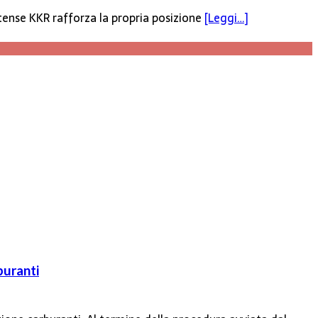
itense KKR rafforza la propria posizione
[Leggi…]
buranti