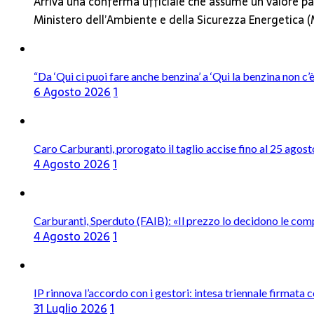
Arriva una conferma ufficiale che assume un valore par
Ministero dell’Ambiente e della Sicurezza Energetica
“Da ‘Qui ci puoi fare anche benzina’ a ‘Qui la benzina non c
6 Agosto 2026
1
Caro Carburanti, prorogato il taglio accise fino al 25 agost
4 Agosto 2026
1
Carburanti, Sperduto (FAIB): «Il prezzo lo decidono le com
4 Agosto 2026
1
IP rinnova l’accordo con i gestori: intesa triennale firmata 
31 Luglio 2026
1