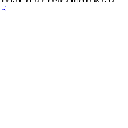
zione carburanti. Al termine della procedura avviata dal
...]