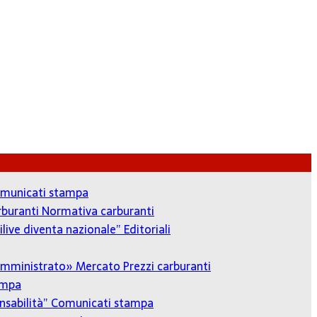
municati stampa
arburanti
Normativa carburanti
ilive diventa nazionale”
Editoriali
o amministrato»
Mercato Prezzi carburanti
ampa
onsabilità”
Comunicati stampa