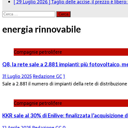
[ 29 Luglio 2026 ]
Taglio delle accise, il prezzo è liber
Ricerca
per:
energia rinnovabile
Compagnie petrolifere
Q8, la rete sale a 2.881 impianti: più fotovoltaico, 
31 Luglio 2025
Redazione GC
1
Sale a 2.881 il numero di impianti della rete di distribuzione c
Compagnie petrolifere
KKR sale al 30% di Enilive: finalizzata l’acquisizione 
12 Aprile 2025
Redazione GC
0