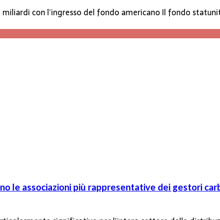
3,6 miliardi con l’ingresso del fondo americano Il fondo statun
o le associazioni più rappresentative dei gestori car