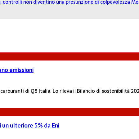
o: i controlli non diventino una presunzione di colpevolezza
Mer
meno emissioni
arburanti di Q8 Italia. Lo rileva il Bilancio di sostenibilità 202
di un ulteriore 5% da Eni