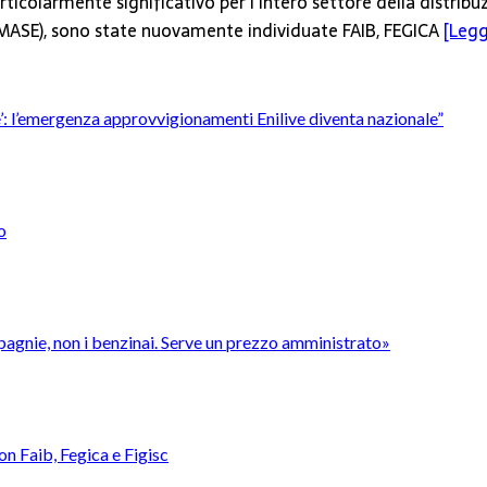
ticolarmente significativo per l’intero settore della distribu
 (MASE), sono state nuovamente individuate FAIB, FEGICA
[Leggi
’è’: l’emergenza approvvigionamenti Enilive diventa nazionale”
o
pagnie, non i benzinai. Serve un prezzo amministrato»
con Faib, Fegica e Figisc