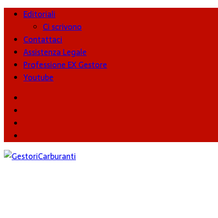
Editoriali
Ci scrivono
Contattaci
Assistenza Legale
Professione EX Gestore
Youtube
youtube
Facebook
Twitter
Instagram