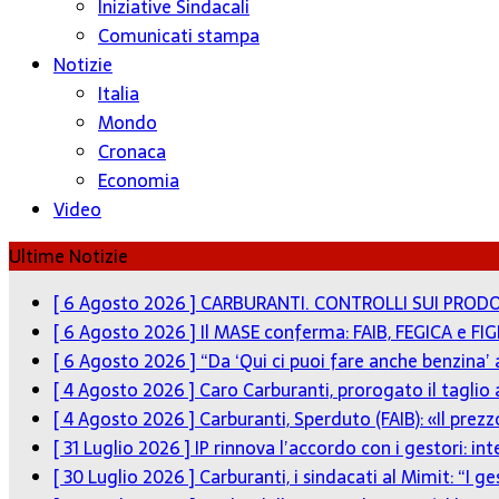
Iniziative Sindacali
Comunicati stampa
Notizie
Italia
Mondo
Cronaca
Economia
Video
Ultime Notizie
[ 6 Agosto 2026 ]
CARBURANTI. CONTROLLI SUI PRODO
[ 6 Agosto 2026 ]
Il MASE conferma: FAIB, FEGICA e FIG
[ 6 Agosto 2026 ]
“Da ‘Qui ci puoi fare anche benzina’
[ 4 Agosto 2026 ]
Caro Carburanti, prorogato il taglio 
[ 4 Agosto 2026 ]
Carburanti, Sperduto (FAIB): «Il pre
[ 31 Luglio 2026 ]
IP rinnova l’accordo con i gestori: in
[ 30 Luglio 2026 ]
Carburanti, i sindacati al Mimit: “I g