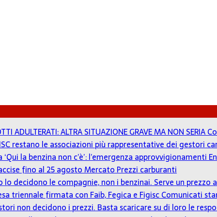
TTI ADULTERATI: ALTRA SITUAZIONE GRAVE MA NON SERIA
Co
ISC restano le associazioni più rappresentative dei gestori c
 a ‘Qui la benzina non c’è’: l’emergenza approvvigionamenti En
accise fino al 25 agosto
Mercato Prezzi carburanti
zzo lo decidono le compagnie, non i benzinai. Serve un prezz
tesa triennale firmata con Faib, Fegica e Figisc
Comunicati st
estori non decidono i prezzi. Basta scaricare su di loro le resp