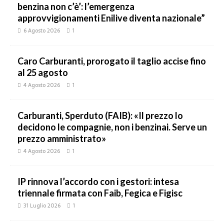
benzina non c’è’: l’emergenza
approvvigionamenti Enilive diventa nazionale”
6 Agosto 2026
1
Caro Carburanti, prorogato il taglio accise fino
al 25 agosto
4 Agosto 2026
1
Carburanti, Sperduto (FAIB): «Il prezzo lo
decidono le compagnie, non i benzinai. Serve un
prezzo amministrato»
4 Agosto 2026
1
IP rinnova l’accordo con i gestori: intesa
triennale firmata con Faib, Fegica e Figisc
31 Luglio 2026
1