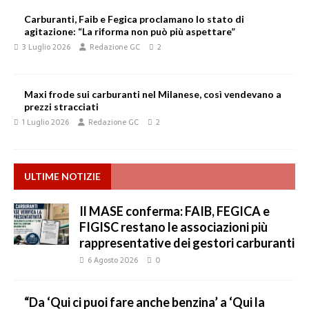
Carburanti, Faib e Fegica proclamano lo stato di
agitazione: “La riforma non può più aspettare”
3 Luglio 2026
Redazione GC
2
Maxi frode sui carburanti nel Milanese, così vendevano a
prezzi stracciati
1 Luglio 2026
Redazione GC
2
ULTIME NOTIZIE
Il MASE conferma: FAIB, FEGICA e
FIGISC restano le associazioni più
rappresentative dei gestori carburanti
6 Agosto 2026
0
“Da ‘Qui ci puoi fare anche benzina’ a ‘Qui la