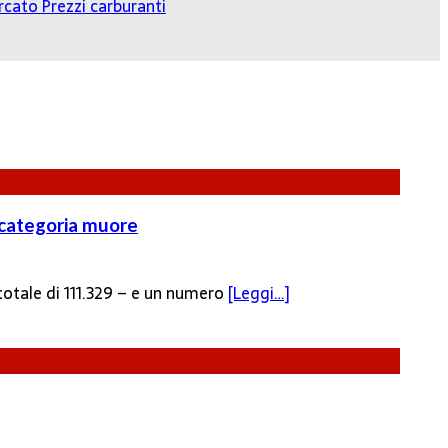
cato Prezzi carburanti
a categoria muore
n totale di 111.329 – e un numero
[Leggi…]