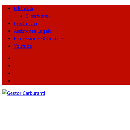
Editoriali
Ci scrivono
Contattaci
Assistenza Legale
Professione EX Gestore
Youtube
youtube
Facebook
Twitter
Instagram