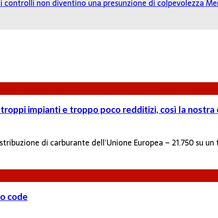
o: i controlli non diventino una presunzione di colpevolezza
Mer
troppi impianti e troppo poco redditizi, così la nostr
i distribuzione di carburante dell’Unione Europea – 21.750 su u
hio code