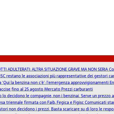
TTI ADULTERATI: ALTRA SITUAZIONE GRAVE MA NON SERIA
Co
ISC restano le associazioni più rappresentative dei gestori c
 a ‘Qui la benzina non c’è’: l’emergenza approvvigionamenti En
accise fino al 25 agosto
Mercato Prezzi carburanti
zzo lo decidono le compagnie, non i benzinai. Serve un prezz
tesa triennale firmata con Faib, Fegica e Figisc
Comunicati st
estori non decidono i prezzi. Basta scaricare su di loro le resp