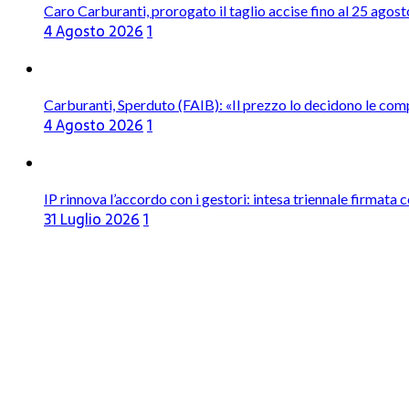
Caro Carburanti, prorogato il taglio accise fino al 25 agost
4 Agosto 2026
1
Carburanti, Sperduto (FAIB): «Il prezzo lo decidono le com
4 Agosto 2026
1
IP rinnova l’accordo con i gestori: intesa triennale firmata 
31 Luglio 2026
1