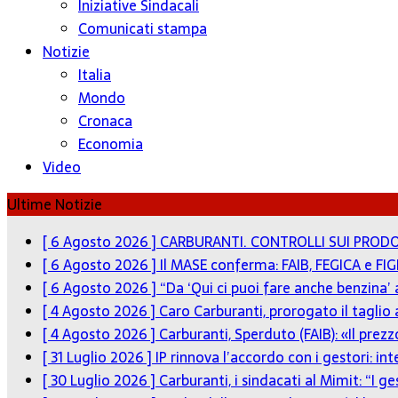
Iniziative Sindacali
Comunicati stampa
Notizie
Italia
Mondo
Cronaca
Economia
Video
Ultime Notizie
[ 6 Agosto 2026 ]
CARBURANTI. CONTROLLI SUI PRODO
[ 6 Agosto 2026 ]
Il MASE conferma: FAIB, FEGICA e FIG
[ 6 Agosto 2026 ]
“Da ‘Qui ci puoi fare anche benzina’
[ 4 Agosto 2026 ]
Caro Carburanti, prorogato il taglio 
[ 4 Agosto 2026 ]
Carburanti, Sperduto (FAIB): «Il pre
[ 31 Luglio 2026 ]
IP rinnova l’accordo con i gestori: in
[ 30 Luglio 2026 ]
Carburanti, i sindacati al Mimit: “I g