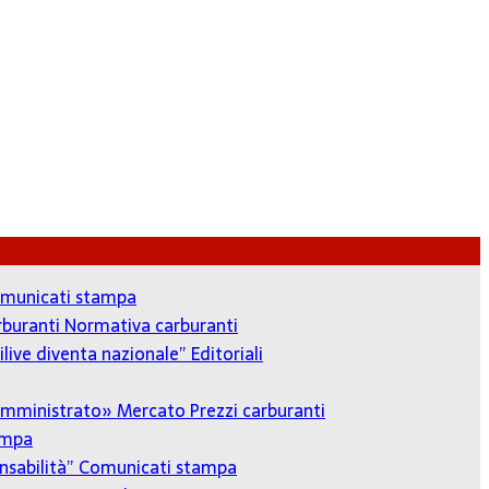
municati stampa
arburanti
Normativa carburanti
ilive diventa nazionale”
Editoriali
o amministrato»
Mercato Prezzi carburanti
ampa
onsabilità”
Comunicati stampa