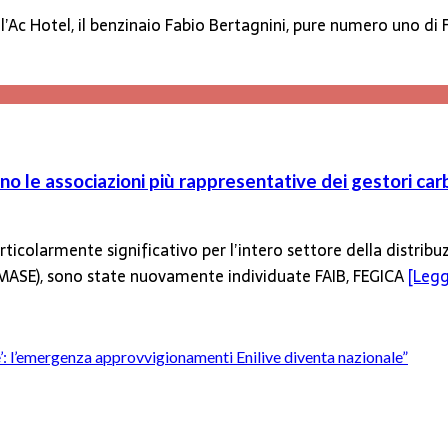
 all’Ac Hotel, il benzinaio Fabio Bertagnini, pure numero uno
o le associazioni più rappresentative dei gestori car
ticolarmente significativo per l’intero settore della distribu
 (MASE), sono state nuovamente individuate FAIB, FEGICA
[Leggi
’è’: l’emergenza approvvigionamenti Enilive diventa nazionale”