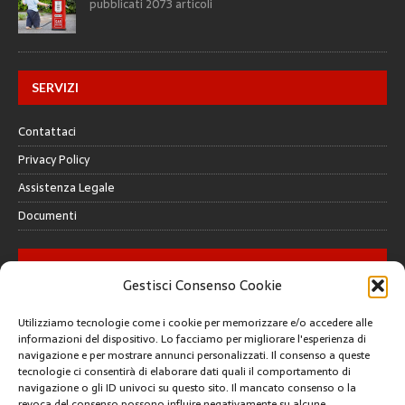
pubblicati 2073 articoli
SERVIZI
Contattaci
Privacy Policy
Assistenza Legale
Documenti
GALLERY
Gestisci Consenso Cookie
Utilizziamo tecnologie come i cookie per memorizzare e/o accedere alle
informazioni del dispositivo. Lo facciamo per migliorare l'esperienza di
navigazione e per mostrare annunci personalizzati. Il consenso a queste
tecnologie ci consentirà di elaborare dati quali il comportamento di
CREATIVE COMMONS
navigazione o gli ID univoci su questo sito. Il mancato consenso o la
revoca del consenso possono influire negativamente su alcune