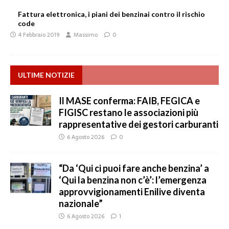
Fattura elettronica, i piani dei benzinai contro il rischio
code
4 Febbraio 2019
Massimo
0
ULTIME NOTIZIE
Il MASE conferma: FAIB, FEGICA e
FIGISC restano le associazioni più
rappresentative dei gestori carburanti
6 Agosto 2026
0
“Da ‘Qui ci puoi fare anche benzina’ a
‘Qui la benzina non c’è’: l’emergenza
approvvigionamenti Enilive diventa
nazionale”
6 Agosto 2026
1