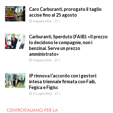
Caro Carburanti, prorogato il taglio
accise fino al 25 agosto
4 Agosto 2026
1
Carburanti, Sperduto (FAIB): «Il prezzo
lo decidono le compagnie, non i
benzinai. Serve un prezzo
amministrato»
4 Agosto 2026
1
IP rinnova l’accordo con i gestori:
intesa triennale firmata con Faib,
Fegica e Figisc
31 Luglio 2026
1