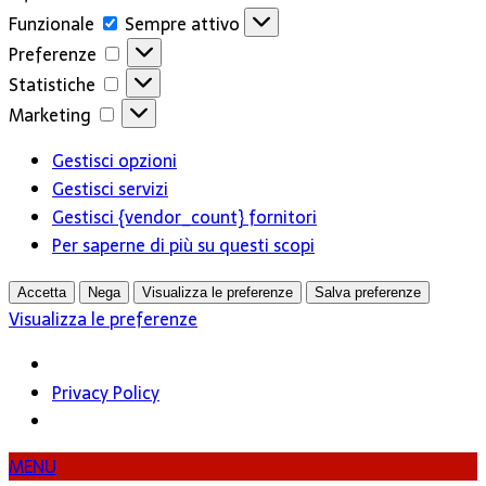
Funzionale
Funzionale
Sempre attivo
Preferenze
Preferenze
Statistiche
Statistiche
Marketing
Marketing
Gestisci opzioni
Gestisci servizi
Gestisci {vendor_count} fornitori
Per saperne di più su questi scopi
Accetta
Nega
Visualizza le preferenze
Salva preferenze
Visualizza le preferenze
Privacy Policy
MENU