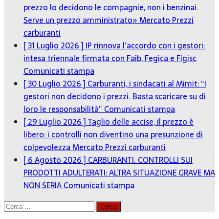
prezzo lo decidono le compagnie, non i benzinai.
Serve un prezzo amministrato»
Mercato Prezzi
carburanti
[ 31 Luglio 2026 ]
IP rinnova l’accordo con i gestori:
intesa triennale firmata con Faib, Fegica e Figisc
Comunicati stampa
[ 30 Luglio 2026 ]
Carburanti, i sindacati al Mimit: “I
gestori non decidono i prezzi. Basta scaricare su di
loro le responsabilità”
Comunicati stampa
[ 29 Luglio 2026 ]
Taglio delle accise, il prezzo è
libero: i controlli non diventino una presunzione di
colpevolezza
Mercato Prezzi carburanti
[ 6 Agosto 2026 ]
CARBURANTI. CONTROLLI SUI
PRODOTTI ADULTERATI: ALTRA SITUAZIONE GRAVE MA
NON SERIA
Comunicati stampa
Ricerca
per: