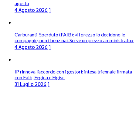
agosto
4 Agosto 2026
1
Carburanti, Sperduto (FAIB): «Il prezzo lo decidono le
compagnie, non i benzinai. Serve un prezzo amministrato»
4 Agosto 2026
1
IP rinnova l’accordo con i gestori: intesa triennale firmata
con Faib, Fegica e Figisc
31 Luglio 2026
1