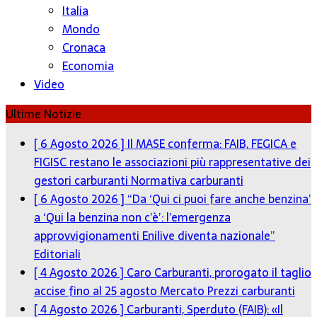
Italia
Mondo
Cronaca
Economia
Video
Ultime Notizie
[ 6 Agosto 2026 ]
Il MASE conferma: FAIB, FEGICA e
FIGISC restano le associazioni più rappresentative dei
gestori carburanti
Normativa carburanti
[ 6 Agosto 2026 ]
“Da ‘Qui ci puoi fare anche benzina’
a ‘Qui la benzina non c’è’: l’emergenza
approvvigionamenti Enilive diventa nazionale”
Editoriali
[ 4 Agosto 2026 ]
Caro Carburanti, prorogato il taglio
accise fino al 25 agosto
Mercato Prezzi carburanti
[ 4 Agosto 2026 ]
Carburanti, Sperduto (FAIB): «Il