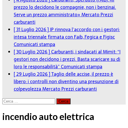
prezzo lo decidono le compagnie, non i benzinai.
Serve un prezzo amministrato»
Mercato Prezzi
carburanti
[ 31 Luglio 2026 ]
IP rinnova l’accordo con i gestori:
intesa triennale firmata con Faib, Fegica e Figisc
Comunicati stampa
[ 30 Luglio 2026 ]
Carburanti, i sindacati al Mimit: “I
gestori non decidono i prezzi. Basta scaricare su di
loro le responsabilità”
Comunicati stampa
[ 29 Luglio 2026 ]
Taglio delle accise, il prezzo è
libero: i controlli non diventino una presunzione di
colpevolezza
Mercato Prezzi carburanti
Ricerca
per:
incendio auto elettrica