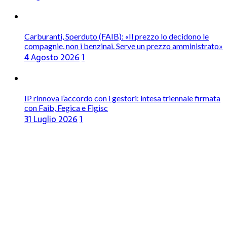
Carburanti, Sperduto (FAIB): «Il prezzo lo decidono le
compagnie, non i benzinai. Serve un prezzo amministrato»
4 Agosto 2026
1
IP rinnova l’accordo con i gestori: intesa triennale firmata
con Faib, Fegica e Figisc
31 Luglio 2026
1