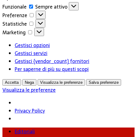
Funzionale
Funzionale
Sempre attivo
Preferenze
Preferenze
Statistiche
Statistiche
Marketing
Marketing
Gestisci opzioni
Gestisci servizi
Gestisci {vendor_count} fornitori
Per saperne di più su questi scopi
Accetta
Nega
Visualizza le preferenze
Salva preferenze
Visualizza le preferenze
Privacy Policy
Editoriali