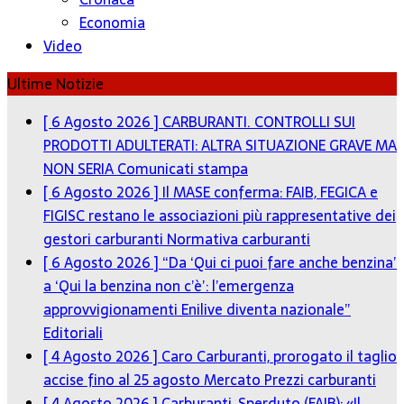
Economia
Video
Ultime Notizie
[ 6 Agosto 2026 ]
CARBURANTI. CONTROLLI SUI
PRODOTTI ADULTERATI: ALTRA SITUAZIONE GRAVE MA
NON SERIA
Comunicati stampa
[ 6 Agosto 2026 ]
Il MASE conferma: FAIB, FEGICA e
FIGISC restano le associazioni più rappresentative dei
gestori carburanti
Normativa carburanti
[ 6 Agosto 2026 ]
“Da ‘Qui ci puoi fare anche benzina’
a ‘Qui la benzina non c’è’: l’emergenza
approvvigionamenti Enilive diventa nazionale”
Editoriali
[ 4 Agosto 2026 ]
Caro Carburanti, prorogato il taglio
accise fino al 25 agosto
Mercato Prezzi carburanti
[ 4 Agosto 2026 ]
Carburanti, Sperduto (FAIB): «Il