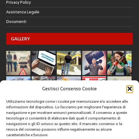
Privacy Policy
Assistenza Legale
Documenti
GALLERY
Gestisci Consenso Cookie
Utilizziamo tecnologie come i cookie per memorizzare e/o accedere alle
informazioni del dispositivo. Lo facciamo per migliorare l'esperienza di
navigazione e per mostrare annunci personalizzati. Il consenso a queste
tecnologie ci consentirà di elaborare dati quali il comportamento di
CREATIVE COMMONS
navigazione o gli ID univoci su questo sito. Il mancato consenso o la
revoca del consenso possono influire negativamente su alcune
caratteristiche e funzioni.
Questa opera è concessa in licenza con i termini
CC BY 4.0