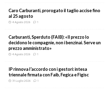
Caro Carburanti, prorogato il taglio accise fino
al 25 agosto
4 Agosto 2026
1
Carburanti, Sperduto (FAIB): «Il prezzo lo
decidono le compagnie, non i benzinai. Serve un
prezzo amministrato»
4 Agosto 2026
1
IP rinnova l’accordo con i gestori: intesa
triennale firmata con Faib, Fegica e Figisc
31 Luglio 2026
1