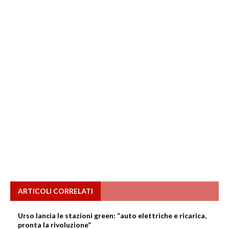
ARTICOLI CORRELATI
Urso lancia le stazioni green: “auto elettriche e ricarica,
pronta la rivoluzione”