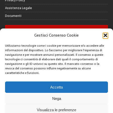
Privacy Policy
Assistenza Legale
Documenti
GALLERY
Gestisci Consenso Cookie
Utilizziamo tecnologie come i cookie per memorizzare e/o accedere alle
informazioni del dispositivo. Lo facciamo per migliorare l'esperienza di
navigazione e per mostrare annunci personalizzati. Il consenso a queste
tecnologie ci consentirà di elaborare dati quali il comportamento di
CREATIVE COMMONS
navigazione o gli ID univoci su questo sito. Il mancato consenso o la
revoca del consenso possono influire negativamente su alcune
caratteristiche e funzioni.
Questa opera è concessa in licenza con i termini
CC BY 4.0
ARCHIVI
Accetta
Nega
Visualizza le preferenze