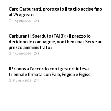
Caro Carburanti, prorogato il taglio accise fino
al 25 agosto
4 Agosto 2026
1
Carburanti, Sperduto (FAIB): «Il prezzo lo
decidono le compagnie, non i benzinai. Serve un
prezzo amministrato»
4 Agosto 2026
1
IP rinnova l’accordo con i gestori: intesa
triennale firmata con Faib, Fegica e Figisc
31 Luglio 2026
1