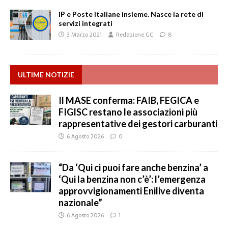
IP e Poste italiane insieme. Nasce la rete di
servizi integrati
3 Marzo 2021
Redazione GC
8
ULTIME NOTIZIE
Il MASE conferma: FAIB, FEGICA e
FIGISC restano le associazioni più
rappresentative dei gestori carburanti
6 Agosto 2026
0
“Da ‘Qui ci puoi fare anche benzina’ a
‘Qui la benzina non c’è’: l’emergenza
approvvigionamenti Enilive diventa
nazionale”
6 Agosto 2026
1