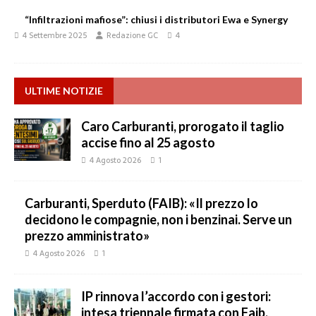
“Infiltrazioni mafiose”: chiusi i distributori Ewa e Synergy
4 Settembre 2025
Redazione GC
4
ULTIME NOTIZIE
Caro Carburanti, prorogato il taglio
accise fino al 25 agosto
4 Agosto 2026
1
Carburanti, Sperduto (FAIB): «Il prezzo lo
decidono le compagnie, non i benzinai. Serve un
prezzo amministrato»
4 Agosto 2026
1
IP rinnova l’accordo con i gestori:
intesa triennale firmata con Faib,