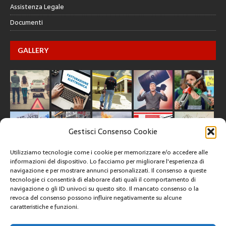
Assistenza Legale
Documenti
GALLERY
Gestisci Consenso Cookie
Utilizziamo tecnologie come i cookie per memorizzare e/o accedere alle
informazioni del dispositivo. Lo facciamo per migliorare l'esperienza di
navigazione e per mostrare annunci personalizzati. Il consenso a queste
tecnologie ci consentirà di elaborare dati quali il comportamento di
CREATIVE COMMONS
navigazione o gli ID univoci su questo sito. Il mancato consenso o la
revoca del consenso possono influire negativamente su alcune
caratteristiche e funzioni.
Questa opera è concessa in licenza con i termini
CC BY 4.0