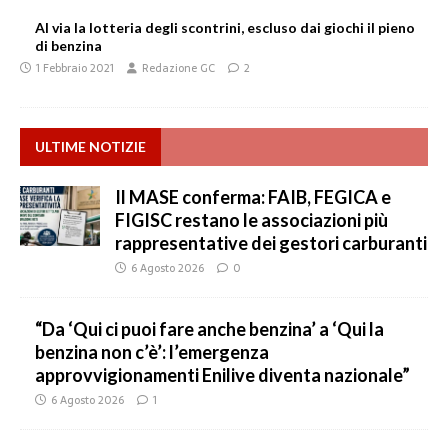
Al via la lotteria degli scontrini, escluso dai giochi il pieno
di benzina
1 Febbraio 2021
Redazione GC
2
ULTIME NOTIZIE
Il MASE conferma: FAIB, FEGICA e
FIGISC restano le associazioni più
rappresentative dei gestori carburanti
6 Agosto 2026
0
“Da ‘Qui ci puoi fare anche benzina’ a ‘Qui la
benzina non c’è’: l’emergenza
approvvigionamenti Enilive diventa nazionale”
6 Agosto 2026
1