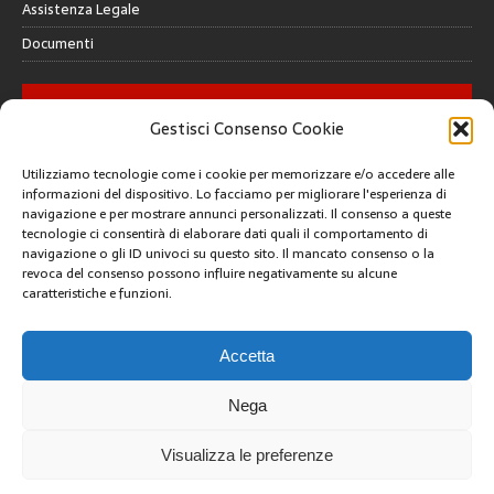
Assistenza Legale
Documenti
GALLERY
Gestisci Consenso Cookie
Utilizziamo tecnologie come i cookie per memorizzare e/o accedere alle
informazioni del dispositivo. Lo facciamo per migliorare l'esperienza di
navigazione e per mostrare annunci personalizzati. Il consenso a queste
tecnologie ci consentirà di elaborare dati quali il comportamento di
CREATIVE COMMONS
navigazione o gli ID univoci su questo sito. Il mancato consenso o la
revoca del consenso possono influire negativamente su alcune
caratteristiche e funzioni.
Questa opera è concessa in licenza con i termini
CC BY 4.0
ARCHIVI
Accetta
Nega
Visualizza le preferenze