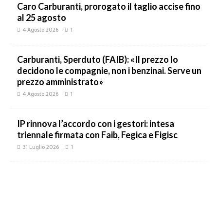
Caro Carburanti, prorogato il taglio accise fino
al 25 agosto
4 Agosto 2026
1
Carburanti, Sperduto (FAIB): «Il prezzo lo
decidono le compagnie, non i benzinai. Serve un
prezzo amministrato»
4 Agosto 2026
1
IP rinnova l’accordo con i gestori: intesa
triennale firmata con Faib, Fegica e Figisc
31 Luglio 2026
1