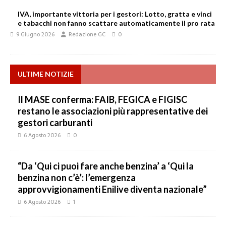
IVA, importante vittoria per i gestori: Lotto, gratta e vinci
e tabacchi non fanno scattare automaticamente il pro rata
9 Giugno 2026
Redazione GC
0
ULTIME NOTIZIE
Il MASE conferma: FAIB, FEGICA e FIGISC
restano le associazioni più rappresentative dei
gestori carburanti
6 Agosto 2026
0
“Da ‘Qui ci puoi fare anche benzina’ a ‘Qui la
benzina non c’è’: l’emergenza
approvvigionamenti Enilive diventa nazionale”
6 Agosto 2026
1