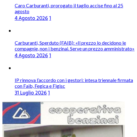
Caro Carburanti, prorogato il taglio accise fino al 25
agosto
4 Agosto 2026
1
Carburanti, Sperduto (FAIB): «Il prezzo lo decidono le
compagnie, non i benzinai. Serve un prezzo amministrato»
4 Agosto 2026
1
IP rinnova l’accordo con i gestori: intesa triennale firmata
con Faib, Fegica e Figisc
31 Luglio 2026
1