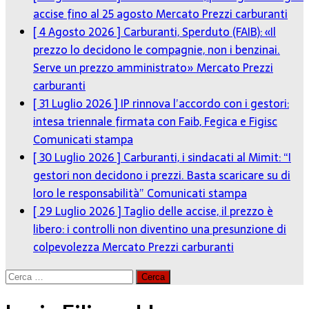
accise fino al 25 agosto
Mercato Prezzi carburanti
[ 4 Agosto 2026 ]
Carburanti, Sperduto (FAIB): «Il
prezzo lo decidono le compagnie, non i benzinai.
Serve un prezzo amministrato»
Mercato Prezzi
carburanti
[ 31 Luglio 2026 ]
IP rinnova l’accordo con i gestori:
intesa triennale firmata con Faib, Fegica e Figisc
Comunicati stampa
[ 30 Luglio 2026 ]
Carburanti, i sindacati al Mimit: “I
gestori non decidono i prezzi. Basta scaricare su di
loro le responsabilità”
Comunicati stampa
[ 29 Luglio 2026 ]
Taglio delle accise, il prezzo è
libero: i controlli non diventino una presunzione di
colpevolezza
Mercato Prezzi carburanti
Ricerca
per: