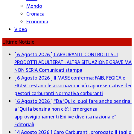
Mondo
Cronaca
Economia
Video
Ultime Notizie
[ 6 Agosto 2026 ]
CARBURANTI. CONTROLLI SUI
PRODOTTI ADULTERATI: ALTRA SITUAZIONE GRAVE MA
NON SERIA
Comunicati stampa
[ 6 Agosto 2026 ]
Il MASE conferma: FAIB, FEGICA e
FIGISC restano le associazioni più rappresentative dei
gestori carburanti
Normativa carburanti
[ 6 Agosto 2026 ]
“Da ‘Qui ci puoi fare anche benzina’
a ‘Qui la benzina non c’è’: l’emergenza
approvvigionamenti Enilive diventa nazionale”
Editoriali
[ 4 Agosto 2026 ]
Caro Carburanti, prorogato il taglio