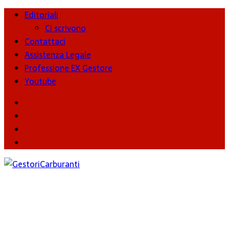
Editoriali
Ci scrivono
Contattaci
Assistenza Legale
Professione EX Gestore
Youtube
youtube
Facebook
Twitter
Instagram