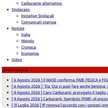
Carburante alternativo
Sindacato
Iniziative Sindacali
Comunicati stampa
Notizie
Italia
Mondo
Cronaca
Economia
Video
Ultime Notizie
[ 6 Agosto 2026 ]
Il MASE conferma: FAIB, FEGICA e FIG
[ 6 Agosto 2026 ]
“Da ‘Qui ci puoi fare anche benzina’
[ 4 Agosto 2026 ]
Caro Carburanti, prorogato il taglio 
[ 4 Agosto 2026 ]
Carburanti, Sperduto (FAIB): «Il pre
[ 31 Luglio 2026 ]
IP rinnova l’accordo con i gestori: in