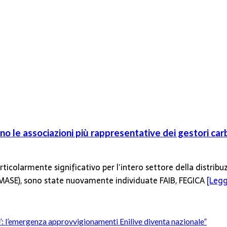
o le associazioni più rappresentative dei gestori car
ticolarmente significativo per l’intero settore della distribu
 (MASE), sono state nuovamente individuate FAIB, FEGICA
[Leggi
’è’: l’emergenza approvvigionamenti Enilive diventa nazionale”