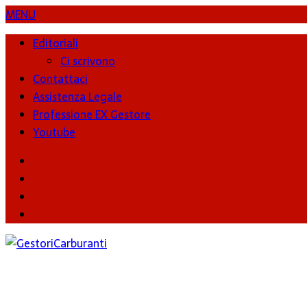
MENU
Editoriali
Ci scrivono
Contattaci
Assistenza Legale
Professione EX Gestore
Youtube
youtube
Facebook
Twitter
Instagram