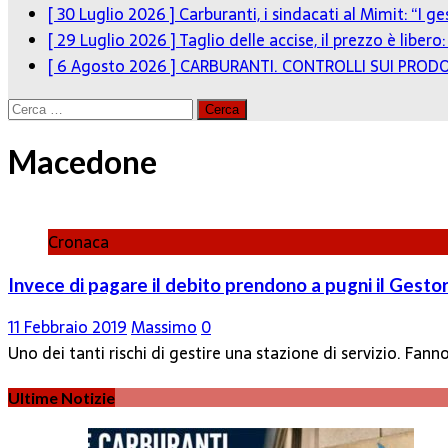
[ 30 Luglio 2026 ]
Carburanti, i sindacati al Mimit: “I g
[ 29 Luglio 2026 ]
Taglio delle accise, il prezzo è liber
[ 6 Agosto 2026 ]
CARBURANTI. CONTROLLI SUI PRODO
Ricerca
per:
Macedone
Cronaca
Invece di pagare il debito prendono a pugni il Gestor
11 Febbraio 2019
Massimo
0
Uno dei tanti rischi di gestire una stazione di servizio. F
Ultime Notizie