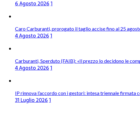
6 Agosto 2026
1
Caro Carburanti, prorogato il taglio accise fino al 25 agost
4 Agosto 2026
1
Carburanti, Sperduto (FAIB): «Il prezzo lo decidono le com
4 Agosto 2026
1
IP rinnova l’accordo con i gestori: intesa triennale firmata 
31 Luglio 2026
1