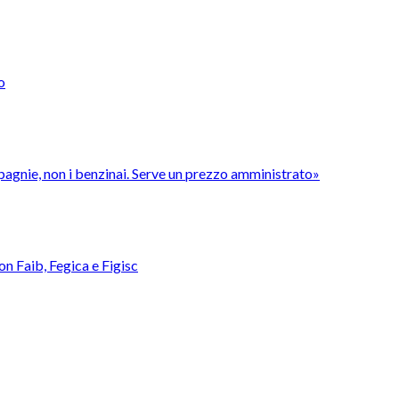
o
pagnie, non i benzinai. Serve un prezzo amministrato»
con Faib, Fegica e Figisc