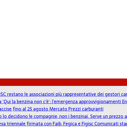
ISC restano le associazioni più rappresentative dei gestori c
 a ‘Qui la benzina non c’è’: l’emergenza approvvigionamenti En
accise fino al 25 agosto
Mercato Prezzi carburanti
zzo lo decidono le compagnie, non i benzinai. Serve un prezz
tesa triennale firmata con Faib, Fegica e Figisc
Comunicati st