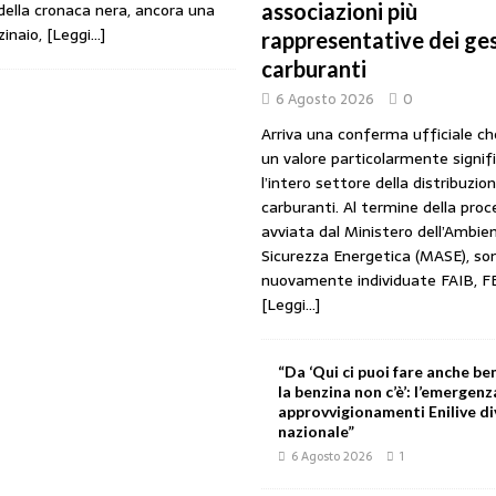
 della cronaca nera, ancora una
associazioni più
URANTI
zinaio,
[Leggi…]
rappresentative dei ges
 gestori: intesa triennale firmata con Faib, Fegica e Figisc
COMUNICATI
carburanti
6 Agosto 2026
0
l Mimit: “I gestori non decidono i prezzi. Basta scaricare su di loro le
Arriva una conferma ufficiale c
un valore particolarmente signif
l’intero settore della distribuzio
rezzo è libero: i controlli non diventino una presunzione di colpevolezza
carburanti. Al termine della pro
avviata dal Ministero dell’Ambien
Sicurezza Energetica (MASE), so
nuovamente individuate FAIB, F
I SUI PRODOTTI ADULTERATI: ALTRA SITUAZIONE GRAVE MA NON SERIA
[Leggi...]
“Da ‘Qui ci puoi fare anche ben
la benzina non c’è’: l’emergenz
approvvigionamenti Enilive d
nazionale”
6 Agosto 2026
1