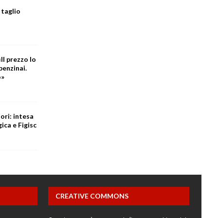
 taglio
Il prezzo lo
benzinai.
o»
ori: intesa
ica e Figisc
CREATIVE COMMONS