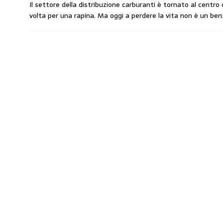
Il settore della distribuzione carburanti è tornato al centro
amministrato»
MERCATO PREZZI CARB
volta per una rapina. Ma oggi a perdere la vita non è un ben
[ 31 Luglio 2026 ]
IP rinnova l’accordo con i
STAMPA
[ 30 Luglio 2026 ]
Carburanti, i sindacati a
responsabilità”
COMUNICATI STAMPA
[ 29 Luglio 2026 ]
Taglio delle accise, il p
MERCATO PREZZI CARBURANTI
[ 6 Agosto 2026 ]
CARBURANTI. CONTROLL
COMUNICATI STAMPA