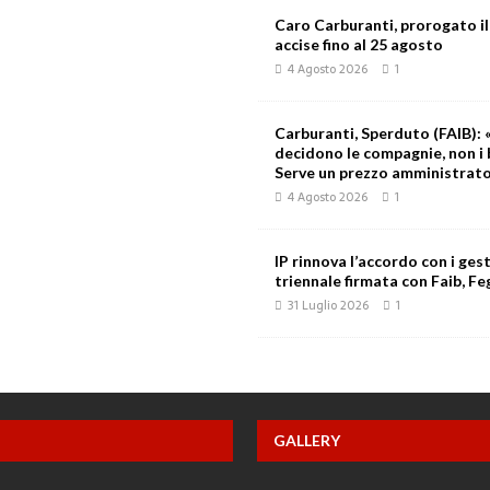
Caro Carburanti, prorogato il
accise fino al 25 agosto
4 Agosto 2026
1
Carburanti, Sperduto (FAIB): «
decidono le compagnie, non i 
Serve un prezzo amministrat
4 Agosto 2026
1
IP rinnova l’accordo con i gest
triennale firmata con Faib, Feg
31 Luglio 2026
1
GALLERY