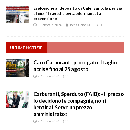
Esplosione al deposito di Calenzano, la perizia
al gip: “Tragedia evitabile, mancata
prevenzione”
7 Febbraio 2026
Redazione GC
0
ULTIME NOTIZIE
Caro Carburanti, prorogato il taglio
accise fino al 25 agosto
4 Agosto 2026
1
Carburanti, Sperduto (FAIB): «Il prezzo
lo decidono le compagnie, non i
benzinai. Serve un prezzo
amministrato»
4 Agosto 2026
1