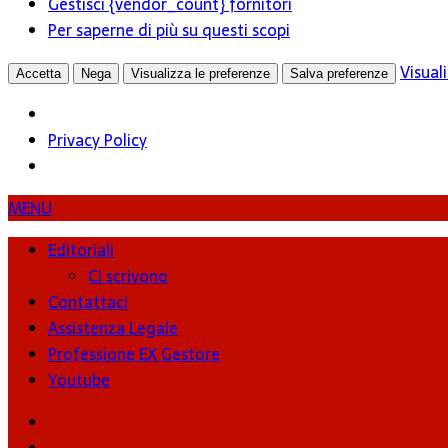
Gestisci {vendor_count} fornitori
Per saperne di più su questi scopi
Visual
Accetta
Nega
Visualizza le preferenze
Salva preferenze
Privacy Policy
MENU
Editoriali
Ci scrivono
Contattaci
Assistenza Legale
Professione EX Gestore
Youtube
youtube
Facebook