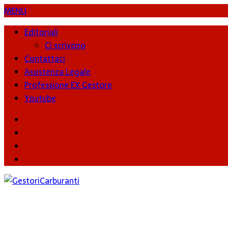
MENU
Editoriali
Ci scrivono
Contattaci
Assistenza Legale
Professione EX Gestore
Youtube
youtube
Facebook
Twitter
Instagram