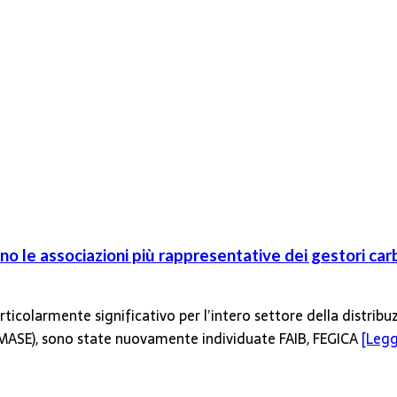
o le associazioni più rappresentative dei gestori car
ticolarmente significativo per l’intero settore della distribu
 (MASE), sono state nuovamente individuate FAIB, FEGICA
[Leggi