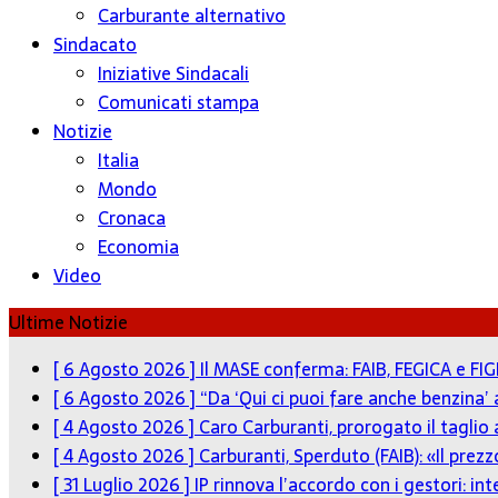
Carburante alternativo
Sindacato
Iniziative Sindacali
Comunicati stampa
Notizie
Italia
Mondo
Cronaca
Economia
Video
Ultime Notizie
[ 6 Agosto 2026 ]
Il MASE conferma: FAIB, FEGICA e FIG
[ 6 Agosto 2026 ]
“Da ‘Qui ci puoi fare anche benzina’
[ 4 Agosto 2026 ]
Caro Carburanti, prorogato il taglio 
[ 4 Agosto 2026 ]
Carburanti, Sperduto (FAIB): «Il pre
[ 31 Luglio 2026 ]
IP rinnova l’accordo con i gestori: in