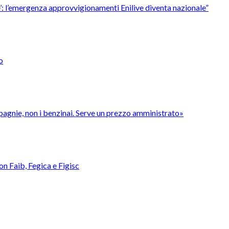
’è’: l’emergenza approvvigionamenti Enilive diventa nazionale”
o
pagnie, non i benzinai. Serve un prezzo amministrato»
con Faib, Fegica e Figisc