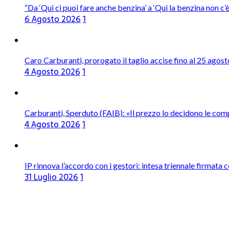
“Da ‘Qui ci puoi fare anche benzina’ a ‘Qui la benzina non c
6 Agosto 2026
1
Caro Carburanti, prorogato il taglio accise fino al 25 agost
4 Agosto 2026
1
Carburanti, Sperduto (FAIB): «Il prezzo lo decidono le com
4 Agosto 2026
1
IP rinnova l’accordo con i gestori: intesa triennale firmata 
31 Luglio 2026
1