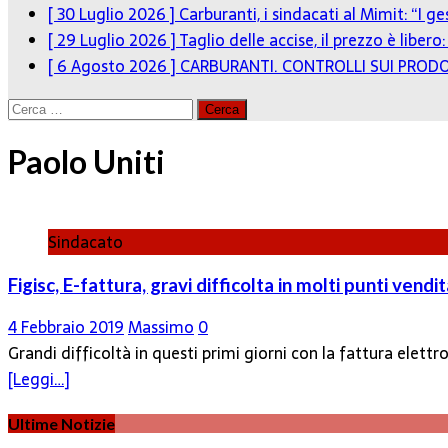
[ 30 Luglio 2026 ]
Carburanti, i sindacati al Mimit: “I g
[ 29 Luglio 2026 ]
Taglio delle accise, il prezzo è liber
[ 6 Agosto 2026 ]
CARBURANTI. CONTROLLI SUI PRODO
Ricerca
per:
Paolo Uniti
Sindacato
Figisc, E-fattura, gravi difficolta in molti punti vendi
4 Febbraio 2019
Massimo
0
Grandi difficoltà in questi primi giorni con la fattura elettro
[Leggi…]
Ultime Notizie