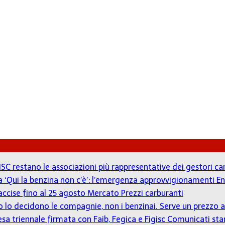
ISC restano le associazioni più rappresentative dei gestori c
 a ‘Qui la benzina non c’è’: l’emergenza approvvigionamenti En
accise fino al 25 agosto
Mercato Prezzi carburanti
zzo lo decidono le compagnie, non i benzinai. Serve un prezz
tesa triennale firmata con Faib, Fegica e Figisc
Comunicati st