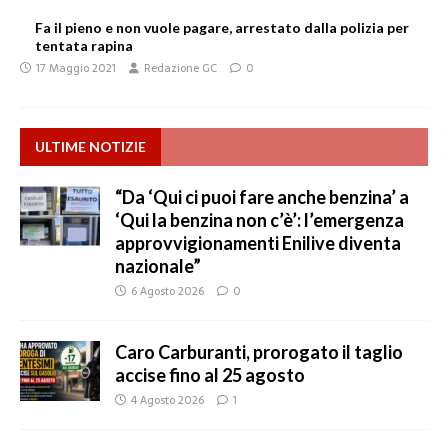
Fa il pieno e non vuole pagare, arrestato dalla polizia per
tentata rapina
17 Maggio 2021
Redazione GC
0
ULTIME NOTIZIE
“Da ‘Qui ci puoi fare anche benzina’ a
‘Qui la benzina non c’è’: l’emergenza
approvvigionamenti Enilive diventa
nazionale”
6 Agosto 2026
0
Caro Carburanti, prorogato il taglio
accise fino al 25 agosto
4 Agosto 2026
1