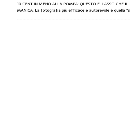
10 CENT IN MENO ALLA POMPA: QUESTO E’ L’ASSO CHE IL
amministrato»
MERCATO PREZZI CARB
MANICA. La fotografia più efficace e autorevole è quella “
[ 31 Luglio 2026 ]
IP rinnova l’accordo con 
STAMPA
[ 30 Luglio 2026 ]
Carburanti, i sindacati a
responsabilità”
COMUNICATI STAMPA
[ 29 Luglio 2026 ]
Taglio delle accise, il p
MERCATO PREZZI CARBURANTI
[ 6 Agosto 2026 ]
CARBURANTI. CONTROLL
COMUNICATI STAMPA