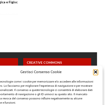
ica e Figisc
CREATIVE COMMONS
Gestisci Consenso Cookie
Questa opera è concessa in licenza con i termini
CC BY 4.0
tecnologie come i cookie per memorizzare e/o accedere alle informazioni
ivo. Lo facciamo per migliorare l'esperienza di navigazione e per mostrare
onalizzati. Il consenso a queste tecnologie ci consentirà di elaborare dati
ARCHIVI
portamento di navigazione o gli ID univoci su questo sito. Il mancato
a revoca del consenso possono influire negativamente su alcune
he e funzioni.