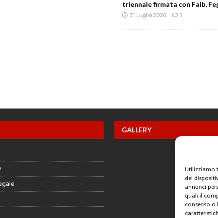
triennale firmata con Faib, Feg
31 Luglio 2026
1
GALLERY
y
Utilizziamo 
del disposit
egale
annunci pers
quali il com
consenso o l
caratteristic