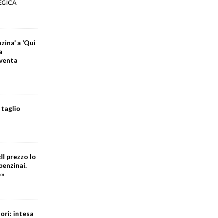
EGICA
zina’ a ‘Qui
a
iventa
 taglio
Il prezzo lo
benzinai.
o»
ori: intesa