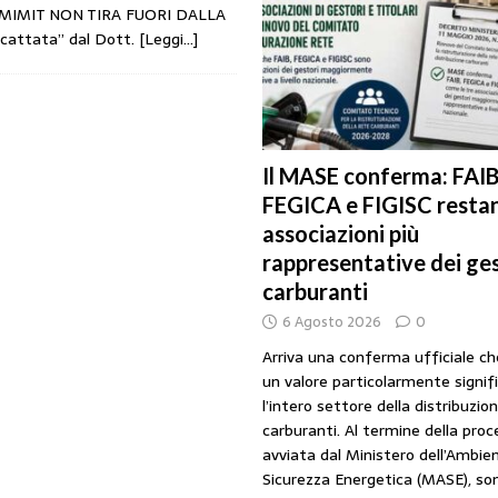
 MIMIT NON TIRA FUORI DALLA
URANTI
scattata” dal Dott.
[Leggi…]
i gestori: intesa triennale firmata con Faib, Fegica e Figisc
COMUNICATI
l Mimit: “I gestori non decidono i prezzi. Basta scaricare su di loro le
Il MASE conferma: FAIB
FEGICA e FIGISC restan
rezzo è libero: i controlli non diventino una presunzione di colpevolezza
associazioni più
rappresentative dei ges
I SUI PRODOTTI ADULTERATI: ALTRA SITUAZIONE GRAVE MA NON SERIA
carburanti
6 Agosto 2026
0
Arriva una conferma ufficiale c
un valore particolarmente signif
l’intero settore della distribuzio
carburanti. Al termine della pro
avviata dal Ministero dell’Ambien
Sicurezza Energetica (MASE), so