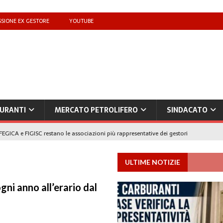
SIONE EX GESTORE
YOUTUBE
URANTI
MERCATO PETROLIFERO
SINDACATO
FEGICA e FIGISC restano le associazioni più rappresentative dei gestori
ULTIME NOTIZIE
che benzina’ a ‘Qui la benzina non c’è’: l’emergenza approvvigionamenti
gni anno all’erario dal
to il taglio accise fino al 25 agosto
MERCATO PREZZI CARBURANTI
IB): «Il prezzo lo decidono le compagnie, non i benzinai. Serve un prezzo