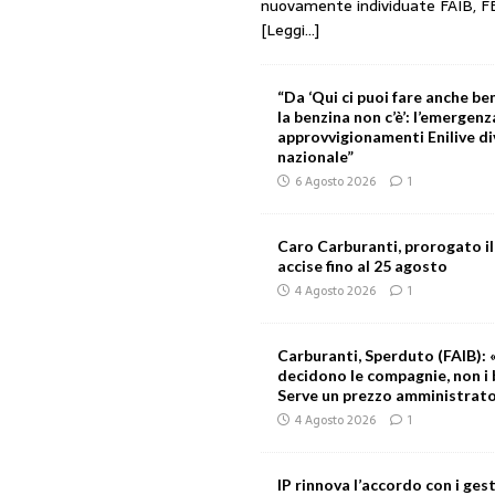
nuovamente individuate FAIB, F
[Leggi...]
“Da ‘Qui ci puoi fare anche ben
la benzina non c’è’: l’emergenz
approvvigionamenti Enilive d
nazionale”
6 Agosto 2026
1
Caro Carburanti, prorogato il
accise fino al 25 agosto
4 Agosto 2026
1
Carburanti, Sperduto (FAIB): «
decidono le compagnie, non i 
Serve un prezzo amministrat
4 Agosto 2026
1
IP rinnova l’accordo con i gest