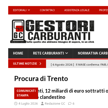
EDITORIALI
CONTATTACI
ASSISTENZA LEGALE
PROFES
HOME
RETE CARBURANTI
NORMATIVA CARB
ULTIME NOTIZIE
[ 6 Agosto 2026 ]
Il MASE conferma: FAIB, 
carburanti
NORMATIVA CARBURANTI
Procura di Trento
[ 6 Agosto 2026 ]
“Da ‘Qui ci puoi fare an
Enilive diventa nazionale”
EDITORIALI
Carburanti, 12 miliardi di euro sottratti o
COMUNICATI
STAMPA
commercio clandestino
[ 4 Agosto 2026 ]
Caro Carburanti, proroga
4 Luglio 2026
Redazione GC
6
[ 4 Agosto 2026 ]
Carburanti, Sperduto (FA