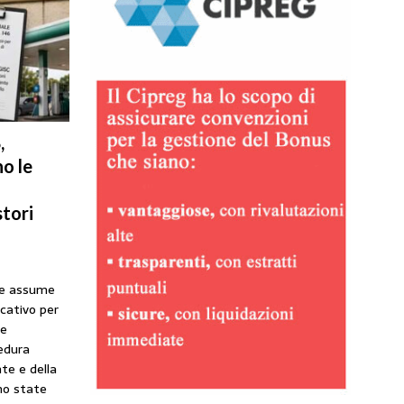
,
o le
tori
he assume
icativo per
ne
cedura
te e della
no state