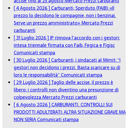
accise fino al 25 agosto
Mercato Prezzi carburanti
[ 4 Agosto 2026 ]
Carburanti, Sperduto (FAIB): «Il
prezzo lo decidono le compagnie, non i benzinai.
Serve un prezzo amministrato»
Mercato Prezzi
carburanti
[ 31 Luglio 2026 ]
IP rinnova l’accordo con i gestori:
intesa triennale firmata con Faib, Fegica e Figisc
Comunicati stampa
[ 30 Luglio 2026 ]
Carburanti, i sindacati al Mimit: “I
gestori non decidono i prezzi. Basta scaricare su di
loro le responsabilità”
Comunicati stampa
[ 29 Luglio 2026 ]
Taglio delle accise, il prezzo è
libero: i controlli non diventino una presunzione di
colpevolezza
Mercato Prezzi carburanti
[ 6 Agosto 2026 ]
CARBURANTI. CONTROLLI SUI
PRODOTTI ADULTERATI: ALTRA SITUAZIONE GRAVE MA
NON SERIA
Comunicati stampa