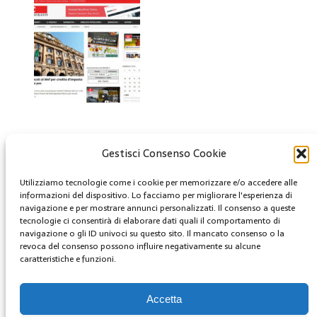
Gestisci Consenso Cookie
Creative Commons
Utilizziamo tecnologie come i cookie per memorizzare e/o accedere alle
Questa opera è concessa in licenza con i termini
informazioni del dispositivo. Lo facciamo per migliorare l'esperienza di
CC BY 4.0
navigazione e per mostrare annunci personalizzati. Il consenso a queste
tecnologie ci consentirà di elaborare dati quali il comportamento di
navigazione o gli ID univoci su questo sito. Il mancato consenso o la
Archivi
revoca del consenso possono influire negativamente su alcune
caratteristiche e funzioni.
Archivi
MENU
Accetta