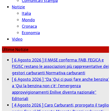
Comunicati stampa
Notizie
Italia
Mondo
Cronaca
Economia
Video
Ultime Notizie
[ 6 Agosto 2026 ]
Il MASE conferma: FAIB, FEGICA e
FIGISC restano le associazioni più rappresentative dei
gestori carburanti
Normativa carburanti
[ 6 Agosto 2026 ]
“Da ‘Qui ci puoi fare anche benzina’
a ‘Qui la benzina non c’è’: l’emergenza
approvvigionamenti Enilive diventa nazionale”
Editoriali
[ 4 Agosto 2026 ]
Caro Carburanti, prorogato il taglio