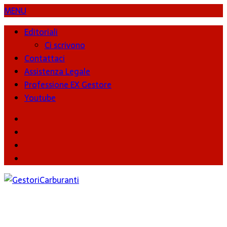
MENU
Editoriali
Ci scrivono
Contattaci
Assistenza Legale
Professione EX Gestore
Youtube
youtube
Facebook
Twitter
Instagram