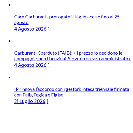
Caro Carburanti, prorogato il taglio accise fino al 25
agosto
4 Agosto 2026
1
Carburanti, Sperduto (FAIB): «Il prezzo lo decidono le
compagnie, non i benzinai. Serve un prezzo amministrato»
4 Agosto 2026
1
IP rinnova l’accordo con i gestori: intesa triennale firmata
con Faib, Fegica e Figisc
31 Luglio 2026
1