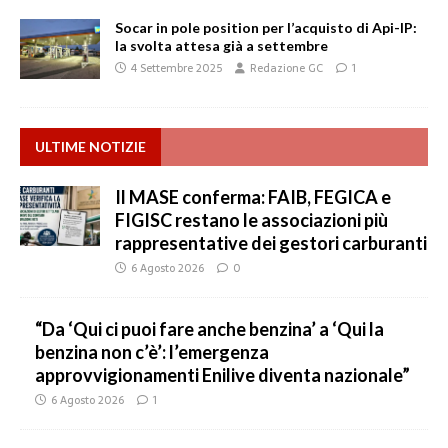
Socar in pole position per l’acquisto di Api-IP:
la svolta attesa già a settembre
4 Settembre 2025
Redazione GC
1
ULTIME NOTIZIE
Il MASE conferma: FAIB, FEGICA e
FIGISC restano le associazioni più
rappresentative dei gestori carburanti
6 Agosto 2026
0
“Da ‘Qui ci puoi fare anche benzina’ a ‘Qui la
benzina non c’è’: l’emergenza
approvvigionamenti Enilive diventa nazionale”
6 Agosto 2026
1