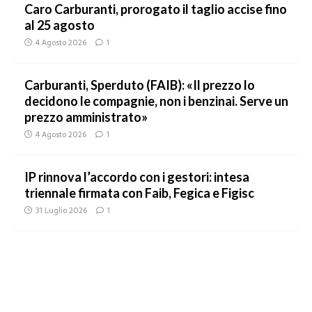
Caro Carburanti, prorogato il taglio accise fino
al 25 agosto
4 Agosto 2026
1
Carburanti, Sperduto (FAIB): «Il prezzo lo
decidono le compagnie, non i benzinai. Serve un
prezzo amministrato»
4 Agosto 2026
1
IP rinnova l’accordo con i gestori: intesa
triennale firmata con Faib, Fegica e Figisc
31 Luglio 2026
1