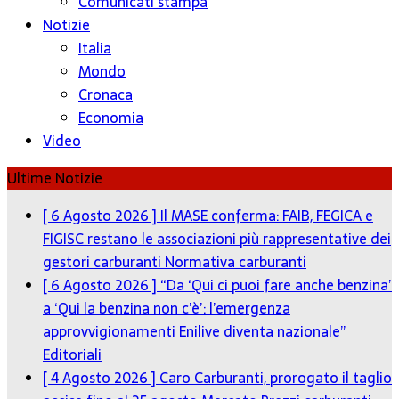
Comunicati stampa
Notizie
Italia
Mondo
Cronaca
Economia
Video
Ultime Notizie
[ 6 Agosto 2026 ]
Il MASE conferma: FAIB, FEGICA e
FIGISC restano le associazioni più rappresentative dei
gestori carburanti
Normativa carburanti
[ 6 Agosto 2026 ]
“Da ‘Qui ci puoi fare anche benzina’
a ‘Qui la benzina non c’è’: l’emergenza
approvvigionamenti Enilive diventa nazionale”
Editoriali
[ 4 Agosto 2026 ]
Caro Carburanti, prorogato il taglio