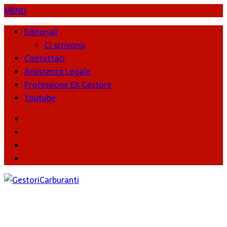
MENU
Editoriali
Ci scrivono
Contattaci
Assistenza Legale
Professione EX Gestore
Youtube
youtube
Facebook
Twitter
Instagram