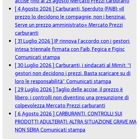
accise fino al 25 agosto
Mercato Prezzi carburanti
[ 4 Agosto 2026 ]
Carburanti, Sperduto (FAIB): «Il
prezzo lo decidono le compagnie, non i benzinai.
Serve un prezzo amministrato»
Mercato Prezzi
carburanti
[ 31 Luglio 2026 ]
IP rinnova l’accordo con i gestori:
intesa triennale firmata con Faib, Fegica e Figisc
Comunicati stampa
[ 30 Luglio 2026 ]
Carburanti, i sindacati al Mimit: “I
gestori non decidono i prezzi. Basta scaricare su di
loro le responsabilità”
Comunicati stampa
[ 29 Luglio 2026 ]
Taglio delle accise, il prezzo è
libero: i controlli non diventino una presunzione di
colpevolezza
Mercato Prezzi carburanti
[ 6 Agosto 2026 ]
CARBURANTI. CONTROLLI SUI
PRODOTTI ADULTERATI: ALTRA SITUAZIONE GRAVE MA
NON SERIA
Comunicati stampa