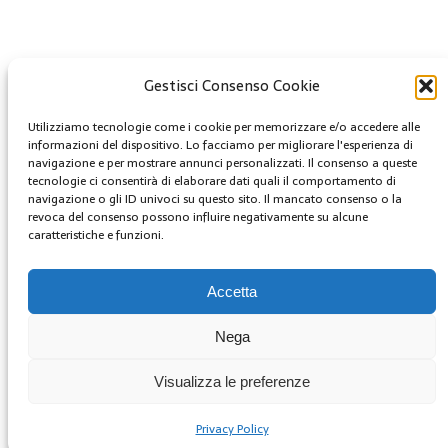
Gestisci Consenso Cookie
Creative Commons
Utilizziamo tecnologie come i cookie per memorizzare e/o accedere alle
Questa opera è concessa in licenza con i termini
informazioni del dispositivo. Lo facciamo per migliorare l'esperienza di
CC BY 4.0
navigazione e per mostrare annunci personalizzati. Il consenso a queste
tecnologie ci consentirà di elaborare dati quali il comportamento di
navigazione o gli ID univoci su questo sito. Il mancato consenso o la
Archivi
revoca del consenso possono influire negativamente su alcune
caratteristiche e funzioni.
Archivi
MENU
Accetta
youtube
Nega
Facebook
Twitter
Visualizza le preferenze
Instagram
Privacy Policy
Copyright © 2025 | GestoriCarburanti