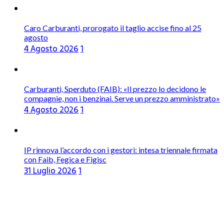
Caro Carburanti, prorogato il taglio accise fino al 25
agosto
4 Agosto 2026
1
Carburanti, Sperduto (FAIB): «Il prezzo lo decidono le
compagnie, non i benzinai. Serve un prezzo amministrato»
4 Agosto 2026
1
IP rinnova l’accordo con i gestori: intesa triennale firmata
con Faib, Fegica e Figisc
31 Luglio 2026
1