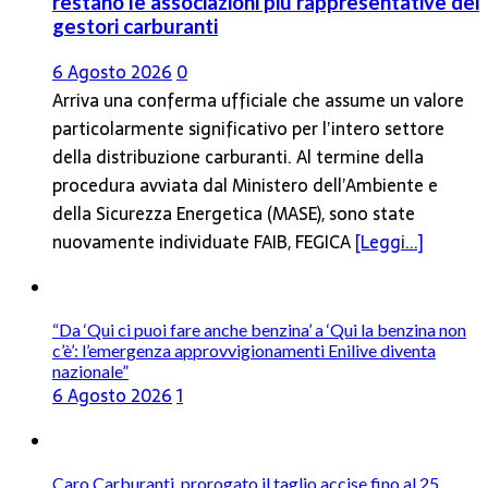
restano le associazioni più rappresentative dei
gestori carburanti
6 Agosto 2026
0
Arriva una conferma ufficiale che assume un valore
particolarmente significativo per l’intero settore
della distribuzione carburanti. Al termine della
procedura avviata dal Ministero dell’Ambiente e
della Sicurezza Energetica (MASE), sono state
nuovamente individuate FAIB, FEGICA
[Leggi...]
“Da ‘Qui ci puoi fare anche benzina’ a ‘Qui la benzina non
c’è’: l’emergenza approvvigionamenti Enilive diventa
nazionale”
6 Agosto 2026
1
Caro Carburanti, prorogato il taglio accise fino al 25