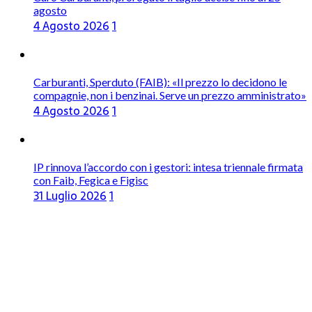
agosto
4 Agosto 2026
1
Carburanti, Sperduto (FAIB): «Il prezzo lo decidono le
compagnie, non i benzinai. Serve un prezzo amministrato»
4 Agosto 2026
1
IP rinnova l’accordo con i gestori: intesa triennale firmata
con Faib, Fegica e Figisc
31 Luglio 2026
1