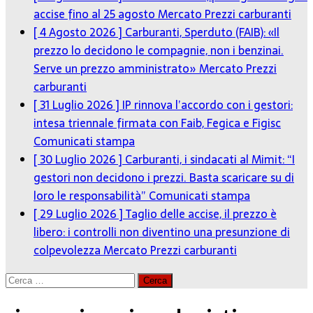
accise fino al 25 agosto
Mercato Prezzi carburanti
[ 4 Agosto 2026 ]
Carburanti, Sperduto (FAIB): «Il
prezzo lo decidono le compagnie, non i benzinai.
Serve un prezzo amministrato»
Mercato Prezzi
carburanti
[ 31 Luglio 2026 ]
IP rinnova l’accordo con i gestori:
intesa triennale firmata con Faib, Fegica e Figisc
Comunicati stampa
[ 30 Luglio 2026 ]
Carburanti, i sindacati al Mimit: “I
gestori non decidono i prezzi. Basta scaricare su di
loro le responsabilità”
Comunicati stampa
[ 29 Luglio 2026 ]
Taglio delle accise, il prezzo è
libero: i controlli non diventino una presunzione di
colpevolezza
Mercato Prezzi carburanti
Ricerca
per: