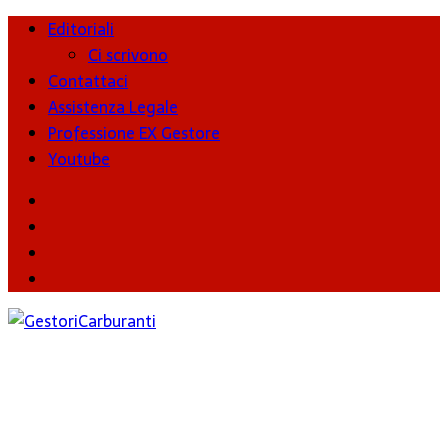
Editoriali
Ci scrivono
Contattaci
Assistenza Legale
Professione EX Gestore
Youtube
youtube
Facebook
Twitter
Instagram