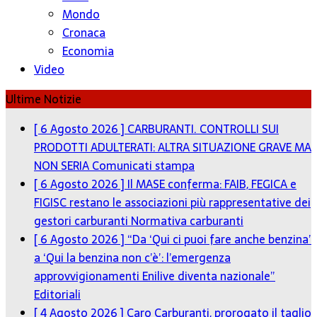
Mondo
Cronaca
Economia
Video
Ultime Notizie
[ 6 Agosto 2026 ]
CARBURANTI. CONTROLLI SUI
PRODOTTI ADULTERATI: ALTRA SITUAZIONE GRAVE MA
NON SERIA
Comunicati stampa
[ 6 Agosto 2026 ]
Il MASE conferma: FAIB, FEGICA e
FIGISC restano le associazioni più rappresentative dei
gestori carburanti
Normativa carburanti
[ 6 Agosto 2026 ]
“Da ‘Qui ci puoi fare anche benzina’
a ‘Qui la benzina non c’è’: l’emergenza
approvvigionamenti Enilive diventa nazionale”
Editoriali
[ 4 Agosto 2026 ]
Caro Carburanti, prorogato il taglio