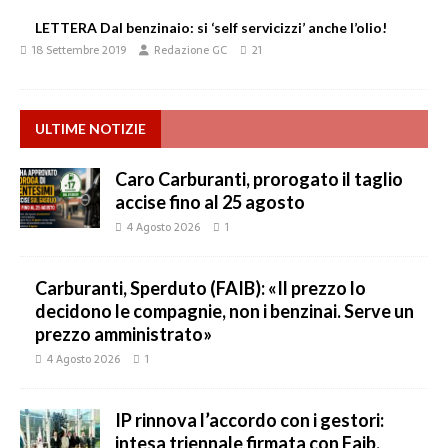
LETTERA Dal benzinaio: si ‘self servicizzi’ anche l’olio!
18 Settembre 2019
Redazione GC
21
ULTIME NOTIZIE
Caro Carburanti, prorogato il taglio
accise fino al 25 agosto
4 Agosto 2026
1
Carburanti, Sperduto (FAIB): «Il prezzo lo
decidono le compagnie, non i benzinai. Serve un
prezzo amministrato»
4 Agosto 2026
1
IP rinnova l’accordo con i gestori:
intesa triennale firmata con Faib,