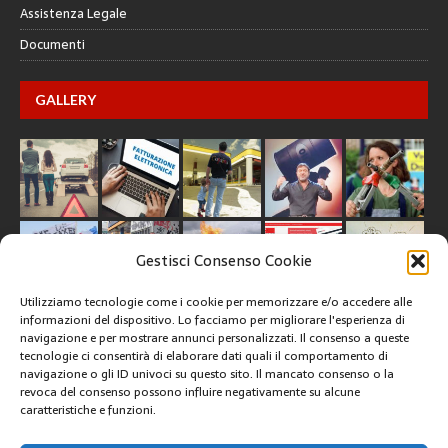
Assistenza Legale
Documenti
GALLERY
Gestisci Consenso Cookie
Utilizziamo tecnologie come i cookie per memorizzare e/o accedere alle
informazioni del dispositivo. Lo facciamo per migliorare l'esperienza di
navigazione e per mostrare annunci personalizzati. Il consenso a queste
tecnologie ci consentirà di elaborare dati quali il comportamento di
CREATIVE COMMONS
navigazione o gli ID univoci su questo sito. Il mancato consenso o la
revoca del consenso possono influire negativamente su alcune
caratteristiche e funzioni.
Questa opera è concessa in licenza con i termini
CC BY 4.0