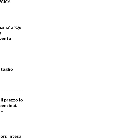
EGICA
zina’ a ‘Qui
a
iventa
 taglio
Il prezzo lo
benzinai.
o»
ori: intesa