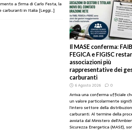
mento a firma di Carlo Festa, la
URANTI
 carburanti in Italia
[Leggi…]
i gestori: intesa triennale firmata con Faib, Fegica e Figisc
COMUNICATI
l Mimit: “I gestori non decidono i prezzi. Basta scaricare su di loro le
Il MASE conferma: FAIB
FEGICA e FIGISC restan
rezzo è libero: i controlli non diventino una presunzione di colpevolezza
associazioni più
rappresentative dei ges
I SUI PRODOTTI ADULTERATI: ALTRA SITUAZIONE GRAVE MA NON SERIA
carburanti
6 Agosto 2026
0
Arriva una conferma ufficiale c
un valore particolarmente signif
l’intero settore della distribuzio
carburanti. Al termine della pro
avviata dal Ministero dell’Ambien
Sicurezza Energetica (MASE), so