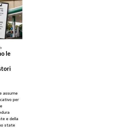
,
o le
tori
he assume
icativo per
ne
cedura
te e della
no state