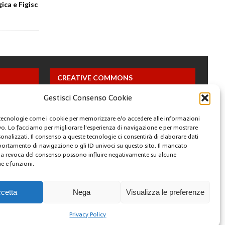
ica e Figisc
CREATIVE COMMONS
Gestisci Consenso Cookie
Questa opera è concessa in licenza con i termini
CC BY 4.0
tecnologie come i cookie per memorizzare e/o accedere alle informazioni
ivo. Lo facciamo per migliorare l'esperienza di navigazione e per mostrare
onalizzati. Il consenso a queste tecnologie ci consentirà di elaborare dati
ARCHIVI
portamento di navigazione o gli ID univoci su questo sito. Il mancato
a revoca del consenso possono influire negativamente su alcune
he e funzioni.
YOUTUBE
FACEBOOK
TWITTER
INSTAGRAM
cetta
Nega
Visualizza le preferenze
Privacy Policy