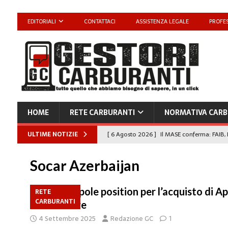
EDITORIALI
CONTATTACI
ASSISTENZA LEGALE
PROFES
HOME
RETE CARBURANTI
NORMATIVA CARB
ULTIME NOTIZIE
[ 6 Agosto 2026 ]
Il MASE conferma: FAIB, 
carburanti
NORMATIVA CARBURANTI
Socar Azerbaijan
[ 6 Agosto 2026 ]
“Da ‘Qui ci puoi fare an
Enilive diventa nazionale”
EDITORIALI
Socar in pole position per l’acquisto di Ap
RETE
CARBURANTI
a settembre
[ 4 Agosto 2026 ]
Caro Carburanti, proroga
4 Settembre 2025
Redazione GC
1
[ 4 Agosto 2026 ]
Carburanti, Sperduto (FA