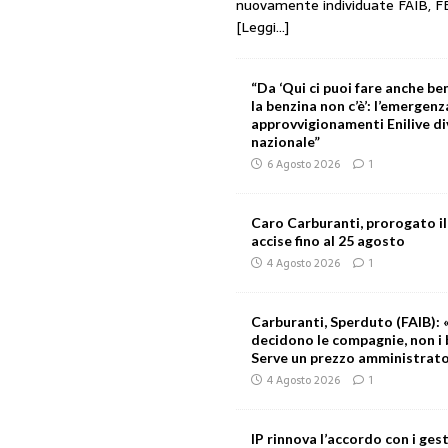
nuovamente individuate FAIB, F
[Leggi...]
“Da ‘Qui ci puoi fare anche ben
la benzina non c’è’: l’emergenz
approvvigionamenti Enilive d
nazionale”
6 Agosto 2026
1
Caro Carburanti, prorogato il
accise fino al 25 agosto
4 Agosto 2026
1
Carburanti, Sperduto (FAIB): «
decidono le compagnie, non i 
Serve un prezzo amministrat
4 Agosto 2026
1
IP rinnova l’accordo con i gest