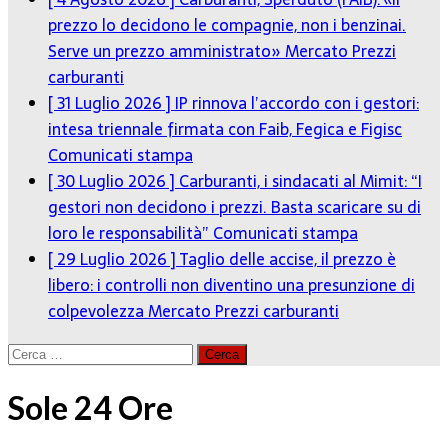
prezzo lo decidono le compagnie, non i benzinai.
Serve un prezzo amministrato»
Mercato Prezzi
carburanti
[ 31 Luglio 2026 ]
IP rinnova l’accordo con i gestori:
intesa triennale firmata con Faib, Fegica e Figisc
Comunicati stampa
[ 30 Luglio 2026 ]
Carburanti, i sindacati al Mimit: “I
gestori non decidono i prezzi. Basta scaricare su di
loro le responsabilità”
Comunicati stampa
[ 29 Luglio 2026 ]
Taglio delle accise, il prezzo è
libero: i controlli non diventino una presunzione di
colpevolezza
Mercato Prezzi carburanti
Ricerca
per:
Sole 24 Ore