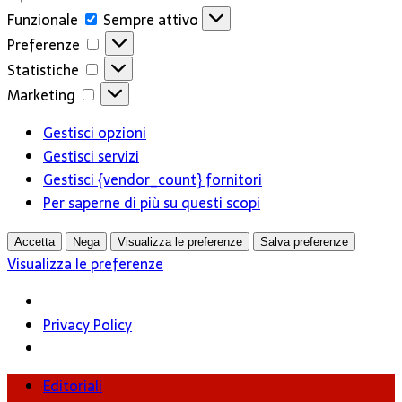
Funzionale
Funzionale
Sempre attivo
Preferenze
Preferenze
Statistiche
Statistiche
Marketing
Marketing
Gestisci opzioni
Gestisci servizi
Gestisci {vendor_count} fornitori
Per saperne di più su questi scopi
Accetta
Nega
Visualizza le preferenze
Salva preferenze
Visualizza le preferenze
Privacy Policy
Editoriali