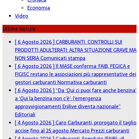
Economia
Video
Ultime Notizie
[ 6 Agosto 2026 ]
CARBURANTI. CONTROLLI SUI
PRODOTTI ADULTERATI: ALTRA SITUAZIONE GRAVE MA
NON SERIA
Comunicati stampa
[ 6 Agosto 2026 ]
Il MASE conferma: FAIB, FEGICA e
FIGISC restano le associazioni più rappresentative dei
gestori carburanti
Normativa carburanti
[ 6 Agosto 2026 ]
“Da ‘Qui ci puoi fare anche benzina’
a ‘Qui la benzina non c’è’: l’emergenza
approvvigionamenti Enilive diventa nazionale”
Editoriali
[ 4 Agosto 2026 ]
Caro Carburanti, prorogato il taglio
accise fino al 25 agosto
Mercato Prezzi carburanti
[ 4 Agosto 2026 ]
Carburanti, Sperduto (FAIB): «Il