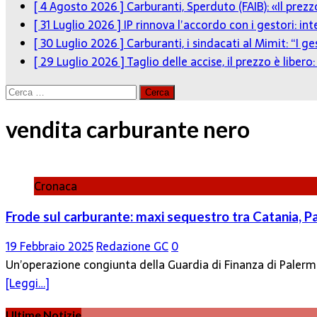
[ 4 Agosto 2026 ]
Carburanti, Sperduto (FAIB): «Il pre
[ 31 Luglio 2026 ]
IP rinnova l’accordo con i gestori: in
[ 30 Luglio 2026 ]
Carburanti, i sindacati al Mimit: “I g
[ 29 Luglio 2026 ]
Taglio delle accise, il prezzo è liber
Ricerca
per:
vendita carburante nero
Cronaca
Frode sul carburante: maxi sequestro tra Catania, 
19 Febbraio 2025
Redazione GC
0
Un’operazione congiunta della Guardia di Finanza di Palermo
[Leggi…]
Ultime Notizie