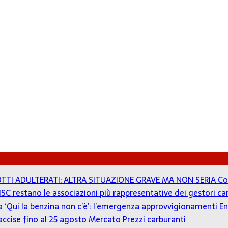
TTI ADULTERATI: ALTRA SITUAZIONE GRAVE MA NON SERIA
Co
ISC restano le associazioni più rappresentative dei gestori c
 a ‘Qui la benzina non c’è’: l’emergenza approvvigionamenti En
accise fino al 25 agosto
Mercato Prezzi carburanti