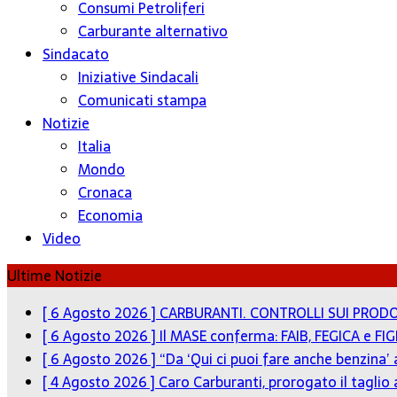
Consumi Petroliferi
Carburante alternativo
Sindacato
Iniziative Sindacali
Comunicati stampa
Notizie
Italia
Mondo
Cronaca
Economia
Video
Ultime Notizie
[ 6 Agosto 2026 ]
CARBURANTI. CONTROLLI SUI PRODO
[ 6 Agosto 2026 ]
Il MASE conferma: FAIB, FEGICA e FIG
[ 6 Agosto 2026 ]
“Da ‘Qui ci puoi fare anche benzina’
[ 4 Agosto 2026 ]
Caro Carburanti, prorogato il taglio 