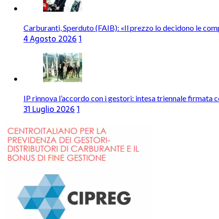
Carburanti, Sperduto (FAIB): «Il prezzo lo decidono le com
4 Agosto 2026
1
IP rinnova l’accordo con i gestori: intesa triennale firmata 
31 Luglio 2026
1