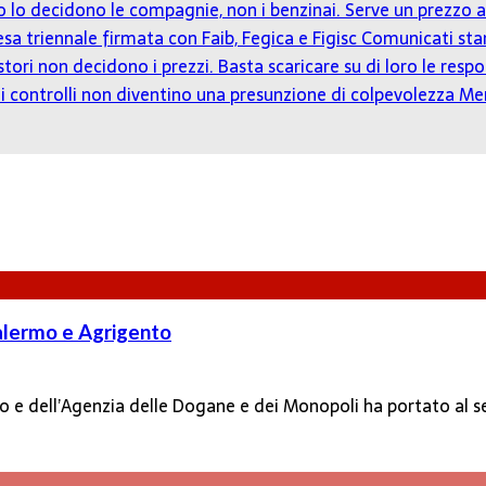
zzo lo decidono le compagnie, non i benzinai. Serve un prezz
tesa triennale firmata con Faib, Fegica e Figisc
Comunicati st
estori non decidono i prezzi. Basta scaricare su di loro le resp
o: i controlli non diventino una presunzione di colpevolezza
Mer
Palermo e Agrigento
 e dell’Agenzia delle Dogane e dei Monopoli ha portato al se