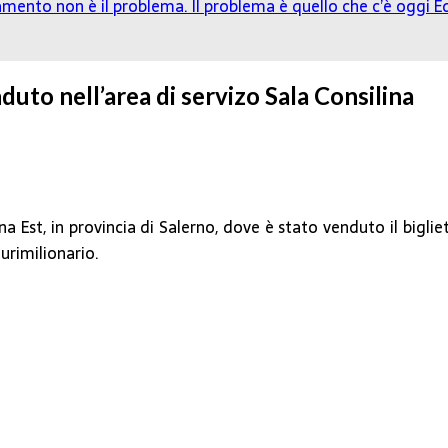
damento non è il problema. Il problema è quello che c’è oggi
Ed
enduto nell’area di servizo Sala Consilina
na Est, in provincia di Salerno, dove è stato venduto il biglie
lurimilionario.