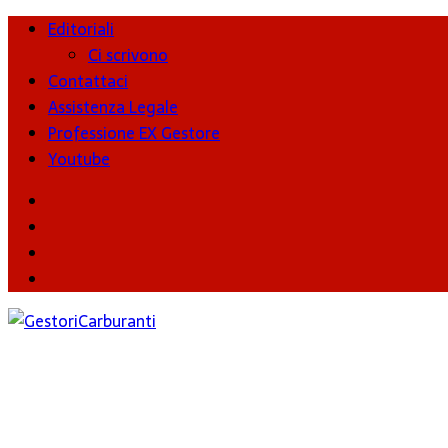
Editoriali
Ci scrivono
Contattaci
Assistenza Legale
Professione EX Gestore
Youtube
youtube
Facebook
Twitter
Instagram