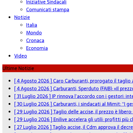
Iniziative Sindacali
Comunicati stampa
Notizie
Italia
Mondo
Cronaca
Economia
Video
Ultime Notizie
[ 4 Agosto 2026 ]
Caro Carburanti, prorogato il taglio 
[ 4 Agosto 2026 ]
Carburanti, Sperduto (FAIB): «Il pre
[ 31 Luglio 2026 ]
IP rinnova l’accordo con i gestori: in
[ 30 Luglio 2026 ]
Carburanti, i sindacati al Mimit: “I g
[ 29 Luglio 2026 ]
Taglio delle accise, il prezzo è liber
[ 29 Luglio 2026 ]
Enilive accelera gli utili: profitti p
[ 27 Luglio 2026 ]
Taglio accise, il Cdm approva il decre