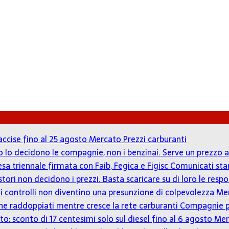
accise fino al 25 agosto
Mercato Prezzi carburanti
zzo lo decidono le compagnie, non i benzinai. Serve un prezz
tesa triennale firmata con Faib, Fegica e Figisc
Comunicati st
estori non decidono i prezzi. Basta scaricare su di loro le resp
o: i controlli non diventino una presunzione di colpevolezza
Mer
iù che raddoppiati mentre cresce la rete carburanti
Compagnie p
to: sconto di 17 centesimi solo sul diesel fino al 6 agosto
Mer