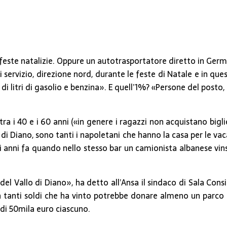
este natalizie. Oppure un autotrasportatore diretto in German
di servizio, direzione nord, durante le feste di Natale e in qu
 litri di gasolio e benzina». E quell’1%? «Persone del posto, 
a i 40 e i 60 anni («in genere i ragazzi non acquistano bigliet
di Diano, sono tanti i napoletani che hanno la casa per le vac
uni anni fa quando nello stesso bar un camionista albanese vi
 del Vallo di Diano», ha detto all’Ansa il sindaco di Sala Cons
con tanti soldi che ha vinto potrebbe donare almeno un parco
 di 50mila euro ciascuno.