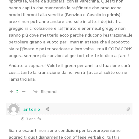
riportate, viene da suicidarsi con la varechina. Questi non
hanno capito che mancando le raffinerie che producono
prodotti pronti alla vendita (Benzina e Gasolio in primis) i
prezzi non potranno andare che solo in alto..il deficit tra
greggio in circolazione e raffinato è enorme..il greggio non
sanno più dove metterlo ecco perchè riducono l’estrazione…le
petroliere girano a vuoto per i mari in attesa che il prodotto
sia raffinato e poter scaricare a loro volta….ma il CODACONS
augura sempre più sanzioni ai gestori, che te lo dico a fare !
Andate a zappare! Volete il green per anni la situazione sarà
così….tanto la transizione da noi verrà fatta al solito come
l’amatriciana.
2
Rispondi
antonio
3 anni fa
Siamo esauriti non sono condizioni per lavorare,veniamo
aggrediti quotidianamente con offese verbali di tutti i