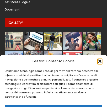
Assistenza Legale
Documenti
GALLERY
Gestisci Consenso Cookie
Utilizziamo tecnologie come i cookie per memorizzare e/o accedere alle
informazioni del dispositivo. Lo facciamo per migliorare l'esperienza di
navigazione e per mostrare annunci personalizzati. Il consenso a queste
tecnologie ci consentirà di elaborare dati quali il comportamento di
CREATIVE COMMONS
navigazione o gli ID univoci su questo sito. Il mancato consenso o la
revoca del consenso possono influire negativamente su alcune
caratteristiche e funzioni.
Questa opera è concessa in licenza con i termini
CC BY 4.0