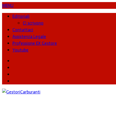
MENU
Editoriali
Ci scrivono
Contattaci
Assistenza Legale
Professione EX Gestore
Youtube
youtube
Facebook
Twitter
Instagram