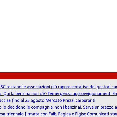
ISC restano le associazioni più rappresentative dei gestori c
 a ‘Qui la benzina non c’è’: l’emergenza approvvigionamenti En
accise fino al 25 agosto
Mercato Prezzi carburanti
zzo lo decidono le compagnie, non i benzinai. Serve un prezz
tesa triennale firmata con Faib, Fegica e Figisc
Comunicati st