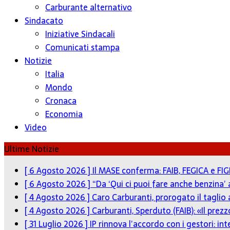
Carburante alternativo
Sindacato
Iniziative Sindacali
Comunicati stampa
Notizie
Italia
Mondo
Cronaca
Economia
Video
Ultime Notizie
[ 6 Agosto 2026 ]
Il MASE conferma: FAIB, FEGICA e FIG
[ 6 Agosto 2026 ]
“Da ‘Qui ci puoi fare anche benzina’
[ 4 Agosto 2026 ]
Caro Carburanti, prorogato il taglio 
[ 4 Agosto 2026 ]
Carburanti, Sperduto (FAIB): «Il pre
[ 31 Luglio 2026 ]
IP rinnova l’accordo con i gestori: in