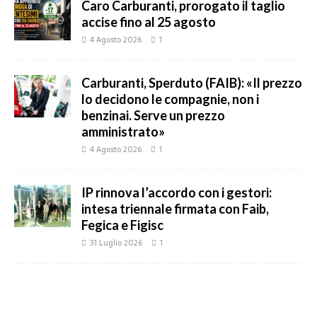
Caro Carburanti, prorogato il taglio
accise fino al 25 agosto
4 Agosto 2026
1
Carburanti, Sperduto (FAIB): «Il prezzo
lo decidono le compagnie, non i
benzinai. Serve un prezzo
amministrato»
4 Agosto 2026
1
IP rinnova l’accordo con i gestori:
intesa triennale firmata con Faib,
Fegica e Figisc
31 Luglio 2026
1