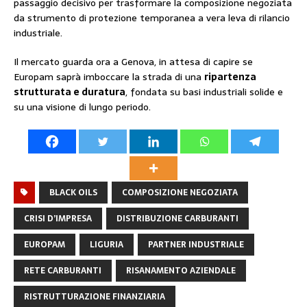
passaggio decisivo per trasformare la composizione negoziata
da strumento di protezione temporanea a vera leva di rilancio
industriale.
Il mercato guarda ora a Genova, in attesa di capire se
Europam saprà imboccare la strada di una
ripartenza
strutturata e duratura
, fondata su basi industriali solide e
su una visione di lungo periodo.
BLACK OILS
COMPOSIZIONE NEGOZIATA
CRISI D’IMPRESA
DISTRIBUZIONE CARBURANTI
EUROPAM
LIGURIA
PARTNER INDUSTRIALE
RETE CARBURANTI
RISANAMENTO AZIENDALE
RISTRUTTURAZIONE FINANZIARIA