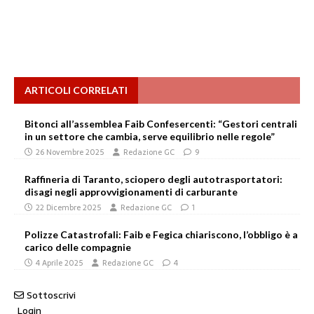
ARTICOLI CORRELATI
Bitonci all’assemblea Faib Confesercenti: “Gestori centrali
in un settore che cambia, serve equilibrio nelle regole”
26 Novembre 2025
Redazione GC
9
Raffineria di Taranto, sciopero degli autotrasportatori:
disagi negli approvvigionamenti di carburante
22 Dicembre 2025
Redazione GC
1
Polizze Catastrofali: Faib e Fegica chiariscono, l’obbligo è a
carico delle compagnie
4 Aprile 2025
Redazione GC
4
Sottoscrivi
Login