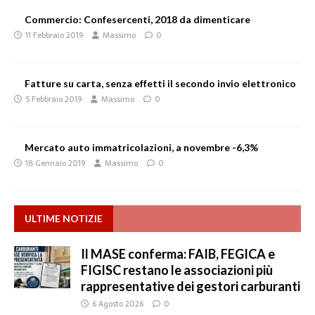
Commercio: Confesercenti, 2018 da dimenticare
11 Febbraio 2019
Massimo
0
Fatture su carta, senza effetti il secondo invio elettronico
5 Febbraio 2019
Massimo
0
Mercato auto immatricolazioni, a novembre -6,3%
18 Gennaio 2019
Massimo
0
ULTIME NOTIZIE
Il MASE conferma: FAIB, FEGICA e
FIGISC restano le associazioni più
rappresentative dei gestori carburanti
6 Agosto 2026
0