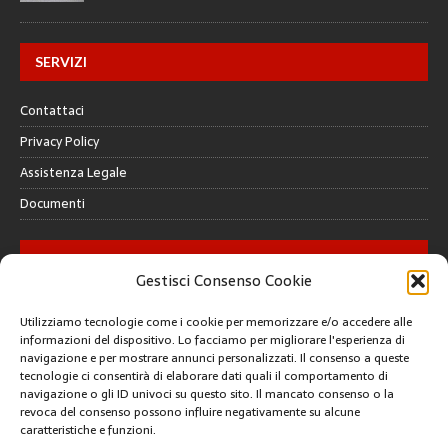
SERVIZI
Contattaci
Privacy Policy
Assistenza Legale
Documenti
GALLERY
Gestisci Consenso Cookie
Utilizziamo tecnologie come i cookie per memorizzare e/o accedere alle
informazioni del dispositivo. Lo facciamo per migliorare l'esperienza di
navigazione e per mostrare annunci personalizzati. Il consenso a queste
tecnologie ci consentirà di elaborare dati quali il comportamento di
CREATIVE COMMONS
navigazione o gli ID univoci su questo sito. Il mancato consenso o la
revoca del consenso possono influire negativamente su alcune
caratteristiche e funzioni.
Questa opera è concessa in licenza con i termini
CC BY 4.0