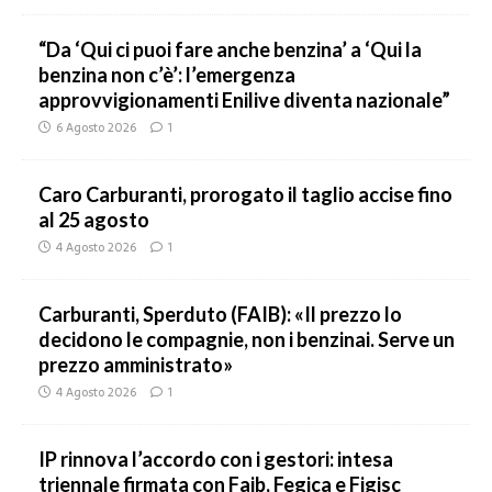
“Da ‘Qui ci puoi fare anche benzina’ a ‘Qui la
benzina non c’è’: l’emergenza
approvvigionamenti Enilive diventa nazionale”
6 Agosto 2026
1
Caro Carburanti, prorogato il taglio accise fino
al 25 agosto
4 Agosto 2026
1
Carburanti, Sperduto (FAIB): «Il prezzo lo
decidono le compagnie, non i benzinai. Serve un
prezzo amministrato»
4 Agosto 2026
1
IP rinnova l’accordo con i gestori: intesa
triennale firmata con Faib, Fegica e Figisc