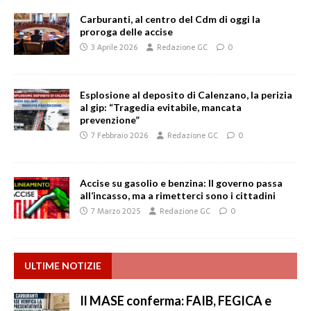
Carburanti, al centro del Cdm di oggi la
proroga delle accise
3 Aprile 2026
Redazione GC
0
Esplosione al deposito di Calenzano, la perizia
al gip: “Tragedia evitabile, mancata
prevenzione”
7 Febbraio 2026
Redazione GC
0
Accise su gasolio e benzina: Il governo passa
all’incasso, ma a rimetterci sono i cittadini
7 Marzo 2025
Redazione GC
0
ULTIME NOTIZIE
Il MASE conferma: FAIB, FEGICA e