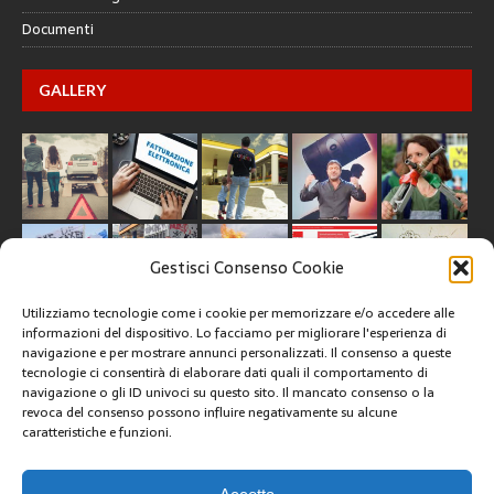
Documenti
GALLERY
Gestisci Consenso Cookie
Utilizziamo tecnologie come i cookie per memorizzare e/o accedere alle
informazioni del dispositivo. Lo facciamo per migliorare l'esperienza di
navigazione e per mostrare annunci personalizzati. Il consenso a queste
tecnologie ci consentirà di elaborare dati quali il comportamento di
CREATIVE COMMONS
navigazione o gli ID univoci su questo sito. Il mancato consenso o la
revoca del consenso possono influire negativamente su alcune
caratteristiche e funzioni.
Questa opera è concessa in licenza con i termini
CC BY 4.0
ARCHIVI