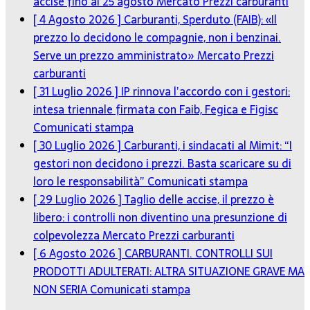
accise fino al 25 agosto
Mercato Prezzi carburanti
[ 4 Agosto 2026 ]
Carburanti, Sperduto (FAIB): «Il
prezzo lo decidono le compagnie, non i benzinai.
Serve un prezzo amministrato»
Mercato Prezzi
carburanti
[ 31 Luglio 2026 ]
IP rinnova l’accordo con i gestori:
intesa triennale firmata con Faib, Fegica e Figisc
Comunicati stampa
[ 30 Luglio 2026 ]
Carburanti, i sindacati al Mimit: “I
gestori non decidono i prezzi. Basta scaricare su di
loro le responsabilità”
Comunicati stampa
[ 29 Luglio 2026 ]
Taglio delle accise, il prezzo è
libero: i controlli non diventino una presunzione di
colpevolezza
Mercato Prezzi carburanti
[ 6 Agosto 2026 ]
CARBURANTI. CONTROLLI SUI
PRODOTTI ADULTERATI: ALTRA SITUAZIONE GRAVE MA
NON SERIA
Comunicati stampa