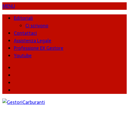
MENU
Editoriali
Ci scrivono
Contattaci
Assistenza Legale
Professione EX Gestore
Youtube
youtube
Facebook
Twitter
Instagram