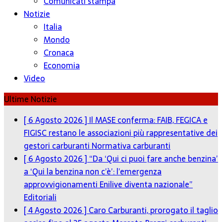
Comunicati stampa
Notizie
Italia
Mondo
Cronaca
Economia
Video
Ultime Notizie
[ 6 Agosto 2026 ]
Il MASE conferma: FAIB, FEGICA e
FIGISC restano le associazioni più rappresentative dei
gestori carburanti
Normativa carburanti
[ 6 Agosto 2026 ]
“Da ‘Qui ci puoi fare anche benzina’
a ‘Qui la benzina non c’è’: l’emergenza
approvvigionamenti Enilive diventa nazionale”
Editoriali
[ 4 Agosto 2026 ]
Caro Carburanti, prorogato il taglio