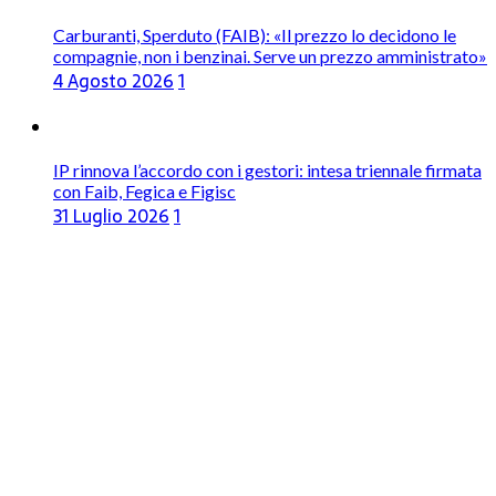
Carburanti, Sperduto (FAIB): «Il prezzo lo decidono le
compagnie, non i benzinai. Serve un prezzo amministrato»
4 Agosto 2026
1
IP rinnova l’accordo con i gestori: intesa triennale firmata
con Faib, Fegica e Figisc
31 Luglio 2026
1