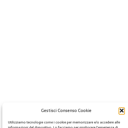
Gestisci Consenso Cookie
Creative Commons
Utilizziamo tecnologie come i cookie per memorizzare e/o accedere alle
Questa opera è concessa in licenza con i termini
informazioni del dispositivo. Lo facciamo per migliorare l'esperienza di