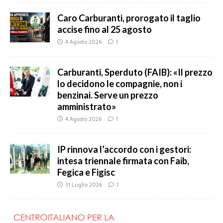
Caro Carburanti, prorogato il taglio
accise fino al 25 agosto
4 Agosto 2026
1
Carburanti, Sperduto (FAIB): «Il prezzo
lo decidono le compagnie, non i
benzinai. Serve un prezzo
amministrato»
4 Agosto 2026
1
IP rinnova l’accordo con i gestori:
intesa triennale firmata con Faib,
Fegica e Figisc
31 Luglio 2026
1