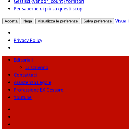
Gestisci {vendor_count} fornitori
Per saperne di più su questi scopi
Visual
Accetta
Nega
Visualizza le preferenze
Salva preferenze
Privacy Policy
Editoriali
Ci scrivono
Contattaci
Assistenza Legale
Professione EX Gestore
Youtube
youtube
Facebook
Twitter